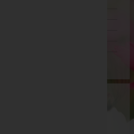
Oberösterreich
Salzburg
Steiermark
Tirol
Vorarlberg
Wien
Aktuelle Todesfälle
Norbert Haschka -
Aufbahrungshalle Angern/March
Veronika Kollegger