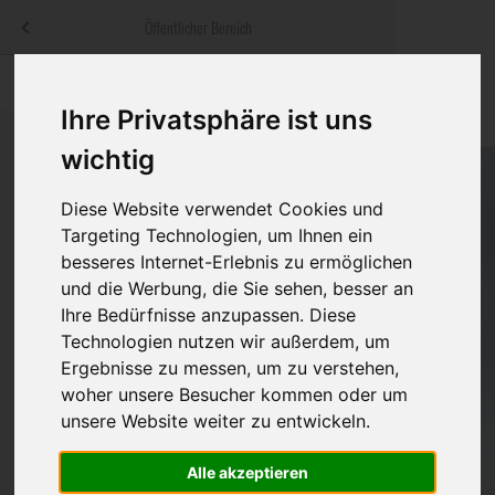
Menü
Öffentlicher Bereich
bestatter
.at
Sterbeanzeigen
Was ist zu tun
Traditionelle
Ihre Privatsphäre ist uns
Informationswebsite der österreichischen Bestatter
ch
Rat & Hilfe im Trauerfall
Bestattungsar
Alternative B
wichtig
Navigation
h
Ihre Bestatter
Leistungen de
überspringen
Diese Website verwendet Cookies und
Targeting Technologien, um Ihnen ein
Kosten
besseres Internet-Erlebnis zu ermöglichen
und die Werbung, die Sie sehen, besser an
Vorsorge
Ihre Bedürfnisse anzupassen. Diese
Technologien nutzen wir außerdem, um
Ergebnisse zu messen, um zu verstehen,
woher unsere Besucher kommen oder um
Bundesland
unsere Website weiter zu entwickeln.
Alle akzeptieren
Burgenland