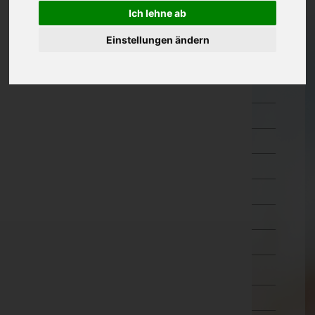
Ich lehne ab
Kärnten
Feldkirchen
Einstellungen ändern
Hermagor
Klagenfurt Land
Klagenfurt Stadt
Sankt Veit an der Glan
Spittal an der Drau
Villach Land
Villach Stadt
Völkermarkt
Wolfsberg
Niederösterreich