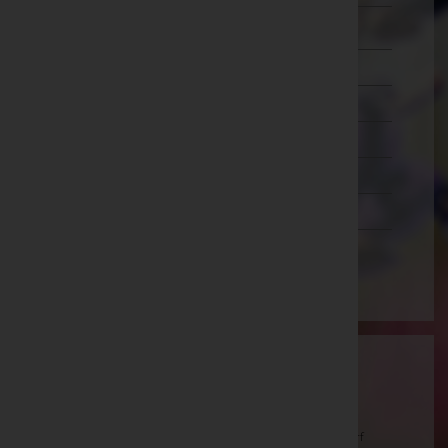
Zwettl
Oberösterreich
Salzburg
Steiermark
Tirol
Vorarlberg
Wien
Aktuelle Todesfälle
Anna MITSCH, geb. Müllner -
Pfarrkirche Ollersdorf