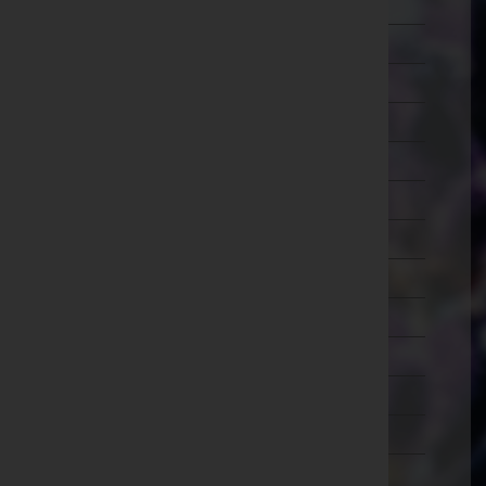
Lilienfeld
Melk
Mistelbach
Mödling
Neunkirchen
Sankt Pölten(Land)
Sankt Pölten(Stadt)
Scheibbs
Tulln
Waidhofen an der Thaya
Waidhofen an der Ybbs(Stadt)
Wiener Neustadt(Land)
Wiener Neustadt(Stadt)