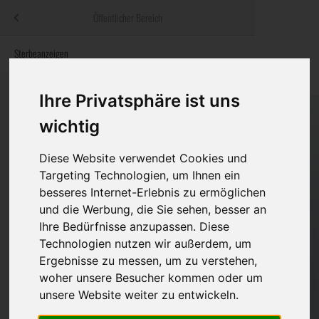
Menü
Öffentlicher Bereich
bestatter
.at
Sterbeanzeigen
Was ist zu tun
Traditionelle
Informationswebsite der österreichischen Bestatter
ch
Rat & Hilfe im Trauerfall
Bestattungsar
Alternative B
Ihre Privatsphäre ist uns
Navigation
wichtig
h
Ihre Bestatter
Leistungen de
überspringen
Diese Website verwendet Cookies und
Kosten
Targeting Technologien, um Ihnen ein
besseres Internet-Erlebnis zu ermöglichen
Vorsorge
und die Werbung, die Sie sehen, besser an
Ihre Bedürfnisse anzupassen. Diese
Technologien nutzen wir außerdem, um
Bundesland
Ergebnisse zu messen, um zu verstehen,
woher unsere Besucher kommen oder um
unsere Website weiter zu entwickeln.
Burgenland