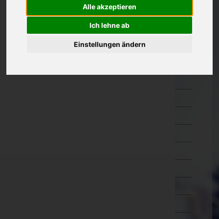
Alle akzeptieren
Kärnten
Ich lehne ab
Niederösterreich
Einstellungen ändern
Amstetten
Baden
Bruck an der Leitha
Gänserndorf
Gmünd
Hollabrunn
Horn
Korneuburg
Krems an der Donau(Stadt)
Krems(Land)