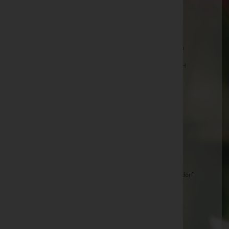
Katharina LOBNER -
Pfarrkirche Mannersdorf
Alfred KLEFFLER -
Halle Friedhof Gänserndorf
Rosa ÖHLER, geb. Stiefmayer -
Pfarrkirche Matzen
Maria JOST -
Pfarrkirche Weikendorf anschließend FH
Gänserndorf
Helmut IVANCSICS -
Pfarrkirche Weikendorf
Ludwig LEISTER -
Stadtfriedhof Gänerndorf
Margarete FÜRNSINN, geb. Halzl -
Stadtfriedhof
Gänserndorf
Eveline JANAK -
Aufbahrungshalle Angern/March
Aloisia KAYA, geb. Vejzirka -
Stadtfriedhof Gänserndorf
Susanne Widholm, geb. Krug -
Stadtfriedhof
Gänserndorf
Friederike KANZLER -
Pfarrkirche Mannersdorf