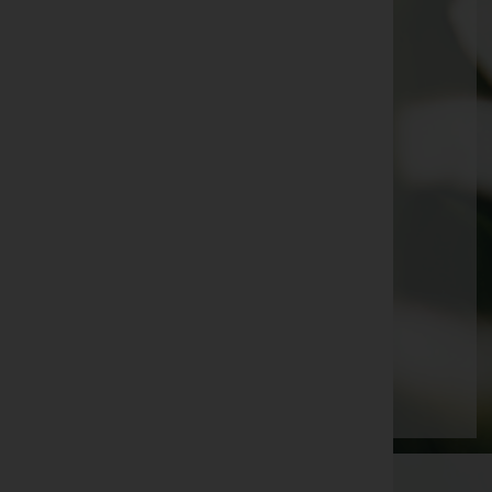
Erika TUNKL -
Pfarrkirche Prottes
Ingrid ALT -
Feuerhalle Danubia
Martin HELD -
Halle Friedhof Gänserndorf
Johanna Ullmann -
Pfarrkirche Weikendorf
Karl WAGNER -
Wien Stammersdorf-Zentral
Erna PURKHAUSER -
Pfarrkirche Weikendorf
Theresia Wiesinger, geb. Propst -
Stadtfriedhof
Gänserndorf
Johann HARMER -
Pfarrkirche Stripfing
Seite 8 von 21
Anfang
Zurück
5
6
7
8
9
10
11
Vorwärts
Ende
WKO-Link
EIN SERVICE DER