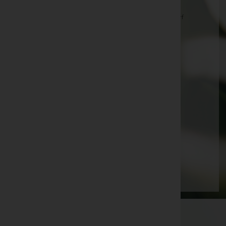
Elisabeth BUCHMANN -
Halle Friedhof Gänserndorf
Othmar KOZMON -
Friedhof Wien Meidling,
Franziska RECKENDORFER -
Halle Friedhof
Gänserndorf
Friedrich BRABEC -
Kapelle Stripfing
Gertrude Pechacek -
Stadtfriedhof Gänserndorf
Mathias FLECKL -
Pfarrkirche Angern/March
Brigitte FLECKL -
Pfarrkirche Angern/March
Seite 9 von 21
Anfang
Zurück
6
7
8
9
10
11
12
Vorwärts
Ende
WKO-Link
EIN SERVICE DER