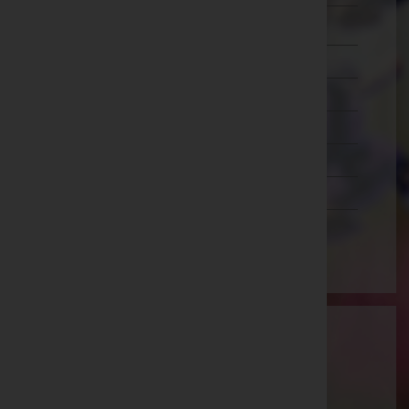
Zwettl
Oberösterreich
Salzburg
Steiermark
Tirol
Vorarlberg
Wien
Aktuelle Todesfälle
Friedrich KÖLCH -
Pfarrkirche Ollersdorf