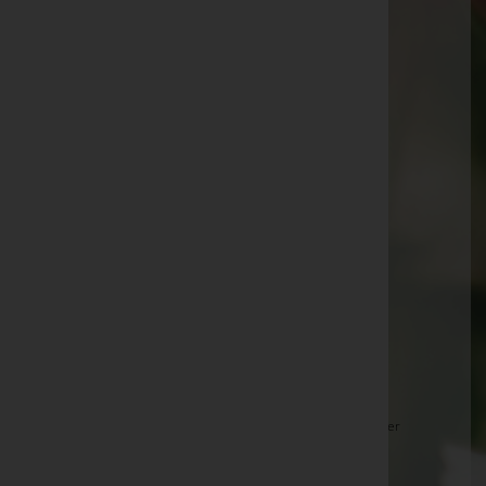
Bernhard KERN -
Pfarrkirche Weikendorf
Johann ERDÖSI -
Halle Friedhof Gänserndorf
Karl LUTTENBERGER
Theresia Turker -
Aufbahrungshalle Waldfriedhof
Strasshof
Rainer SCHILLER -
Halle Friedhof Gänserndorf
Josef PRATSCH -
Pfarrkirche Ollersdorf
Kurt PASSECKER -
Aufbahrungshalle Zwerndorf
Walter SCHULTES -
Waldfriedhof Strasshof
Gerlinde HEINRICH -
Pfarrkirche Stillfried
Helga ETMAYER -
Halle Friedhof Gänserndorf
Josefine ALBRECHT -
Aufbahrungshalle Angern an der
March
Rosemarie KACHLER -
Waldfriedhof Strasshof