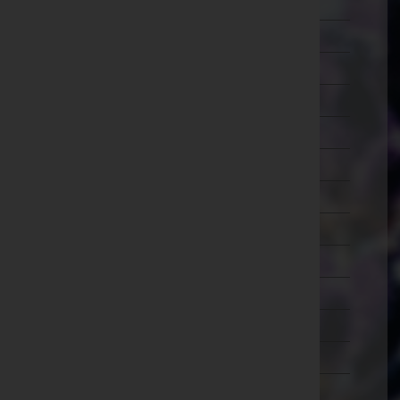
Lilienfeld
Melk
Mistelbach
Mödling
Neunkirchen
Sankt Pölten(Land)
Sankt Pölten(Stadt)
Scheibbs
Tulln
Waidhofen an der Thaya
Waidhofen an der Ybbs(Stadt)
Wiener Neustadt(Land)
Wiener Neustadt(Stadt)