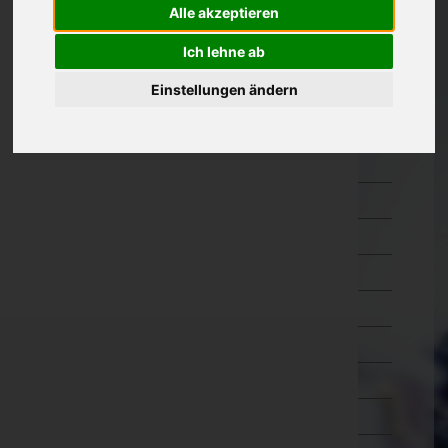
Alle akzeptieren
Kärnten
Ich lehne ab
Niederösterreich
Einstellungen ändern
Amstetten
Baden
Bruck an der Leitha
Gänserndorf
Gmünd
Hollabrunn
Horn
Korneuburg
Krems an der Donau(Stadt)
Krems(Land)