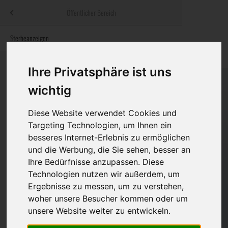
Menü
Öffentlicher Bereich
bestatter
.at
Sterbeanzeigen
Was ist zu tun
Traditionelle
Informationswebsite der österreichischen Bestatter
ch
Rat & Hilfe im Trauerfall
Bestattungsar
Alternative B
Ihre Privatsphäre ist uns
Navigation
wichtig
h
Ihre Bestatter
Leistungen de
überspringen
Diese Website verwendet Cookies und
Kosten
Targeting Technologien, um Ihnen ein
besseres Internet-Erlebnis zu ermöglichen
Vorsorge
und die Werbung, die Sie sehen, besser an
Ihre Bedürfnisse anzupassen. Diese
Technologien nutzen wir außerdem, um
Bundesland
Ergebnisse zu messen, um zu verstehen,
woher unsere Besucher kommen oder um
unsere Website weiter zu entwickeln.
Burgenland