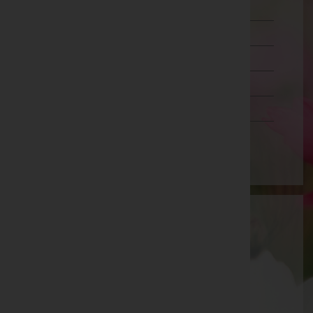
Oberösterreich
Salzburg
Steiermark
Tirol
Vorarlberg
Wien
Aktuelle Todesfälle
Norbert Haschka -
Aufbahrungshalle Angern/March
Veronika Kollegger