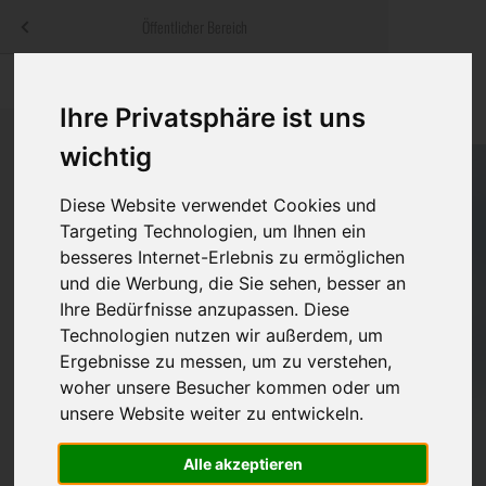
Menü
Öffentlicher Bereich
bestatter
.at
Sterbeanzeigen
Was ist zu tun
Traditionelle
Ihre Privatsphäre ist uns
Informationswebsite der österreichischen Bestatter
ch
Rat & Hilfe im Trauerfall
Bestattungsar
Alternative B
wichtig
Navigation
h
Ihre Bestatter
Leistungen de
überspringen
Diese Website verwendet Cookies und
Targeting Technologien, um Ihnen ein
Kosten
besseres Internet-Erlebnis zu ermöglichen
und die Werbung, die Sie sehen, besser an
Vorsorge
Ihre Bedürfnisse anzupassen. Diese
Technologien nutzen wir außerdem, um
Ergebnisse zu messen, um zu verstehen,
woher unsere Besucher kommen oder um
Bundesland
unsere Website weiter zu entwickeln.
Alle akzeptieren
Burgenland