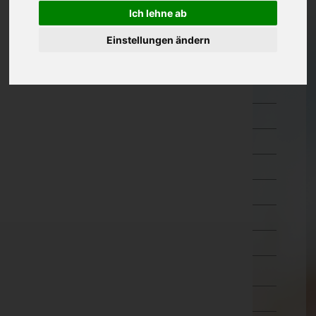
Ich lehne ab
Kärnten
Feldkirchen
Einstellungen ändern
Hermagor
Klagenfurt Land
Klagenfurt Stadt
Sankt Veit an der Glan
Spittal an der Drau
Villach Land
Villach Stadt
Völkermarkt
Wolfsberg
Niederösterreich