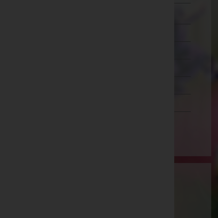
Zwettl
Oberösterreich
Salzburg
Steiermark
Tirol
Vorarlberg
Wien
Aktuelle Todesfälle
Maria Anna Summerer