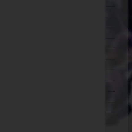
Lilienfeld
Melk
Mistelbach
Mödling
Neunkirchen
Sankt Pölten(Land)
Sankt Pölten(Stadt)
Scheibbs
Tulln
Waidhofen an der Thaya
Waidhofen an der Ybbs(Stadt)
Wiener Neustadt(Land)
Wiener Neustadt(Stadt)