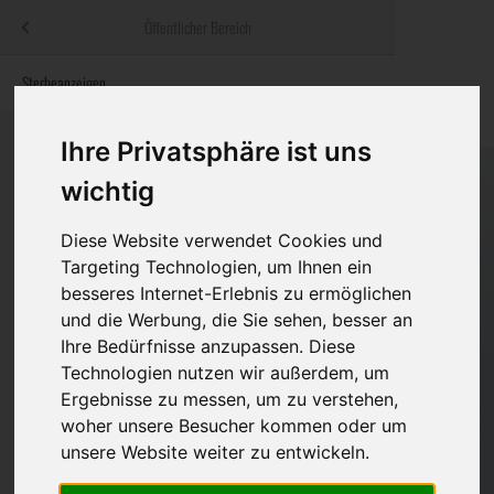
Menü
Öffentlicher Bereich
bestatter
.at
Sterbeanzeigen
Was ist zu tun
Traditionelle
Informationswebsite der österreichischen Bestatter
ch
Rat & Hilfe im Trauerfall
Bestattungsar
Alternative B
Ihre Privatsphäre ist uns
Navigation
wichtig
h
Ihre Bestatter
Leistungen de
überspringen
Diese Website verwendet Cookies und
Kosten
Targeting Technologien, um Ihnen ein
besseres Internet-Erlebnis zu ermöglichen
Vorsorge
und die Werbung, die Sie sehen, besser an
Ihre Bedürfnisse anzupassen. Diese
Technologien nutzen wir außerdem, um
Bundesland
Ergebnisse zu messen, um zu verstehen,
woher unsere Besucher kommen oder um
unsere Website weiter zu entwickeln.
Burgenland