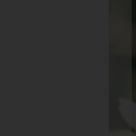
Leopoldine Wieser
Josefine Rosifka
Gottfried Hrubant -
Friedhof Ebenthal
Ursula Schabel -
Feuerhalle Simmering
Franz Reiter -
Friedhof Purkersdorf
Karl Zirngast -
Pfarrkirche Maria Schnee
Katharina Humpelstetter -
Pfarrkirche
Mannersdorf/March
Silvia Polak -
Friedhof Ollersdorf
Edith Perz -
Friedhof Breitenfurt
Wolfgang Neszmerak -
Friedhof Purkersdorf
Peter Eckel -
Friedhof Tullnerbach
David Mertz -
Friedhof Breitenfurt