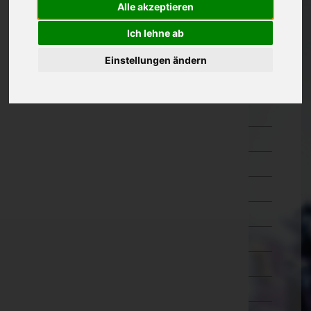
Alle akzeptieren
Kärnten
Ich lehne ab
Niederösterreich
Einstellungen ändern
Amstetten
Baden
Bruck an der Leitha
Gänserndorf
Gmünd
Hollabrunn
Horn
Korneuburg
Krems an der Donau(Stadt)
Krems(Land)