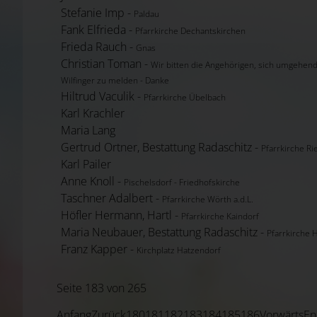
Stefanie Imp -
Paldau
Fank Elfrieda -
Pfarrkirche Dechantskirchen
Frieda Rauch -
Gnas
Christian Toman -
Wir bitten die Angehörigen, sich umgehend
Wilfinger zu melden - Danke
Hiltrud Vaculik -
Pfarrkirche Übelbach
Karl Krachler
Maria Lang
Gertrud Ortner, Bestattung Radaschitz -
Pfarrkirche R
Karl Pailer
Anne Knoll -
Pischelsdorf - Friedhofskirche
Taschner Adalbert -
Pfarrkirche Wörth a.d.L.
Höfler Hermann, Hartl -
Pfarrkirche Kaindorf
Maria Neubauer, Bestattung Radaschitz -
Pfarrkirche 
Franz Kapper -
Kirchplatz Hatzendorf
Seite 183 von 265
Anfang
Zurück
180
181
182
183
184
185
186
Vorwärts
En