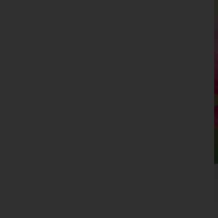
Leibnitz
Leoben
Liezen
Murau
Murtal
Südoststeiermark
Voitsberg
Weiz
Tirol
Vorarlberg
Wien