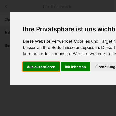
Menü
Öffentlicher Bereich
bestatter
.at
Sterbeanzeigen
Ihre Privatsphäre ist uns wicht
Informationswebsite der österreichischen Bestatter
Rat & Hilfe im Trauerfall
Diese Website verwendet Cookies und Targeting
Ihre Bestatter
Navigation
besser an Ihre Bedürfnisse anzupassen. Diese
Sterbeanzeigen
Rat & Hilfe im Trauerfall
Ihre Bestatter
überspringen
kommen oder um unsere Website weiter zu ent
Alle akzeptieren
Ich lehne ab
Einstellun
Bundesland