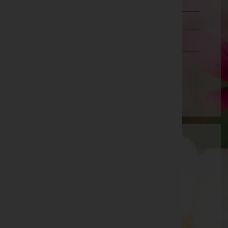
Lienz
Reutte
Schwaz
Vorarlberg
Wien
Aktuelle Todesfälle
Hans Georg Braunegger -
Matrei am Brenner
Emil Primus -
Pfarrkirche Steinach am Brenner
Seite 46 von 46