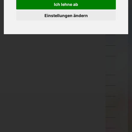
Ich lehne ab
Kärnten
Einstellungen ändern
Niederösterreich
Oberösterreich
Salzburg
Steiermark
Tirol
Imst
Innsbruck-Land
Innsbruck-Stadt
Kitzbühel
Kufstein
Landeck