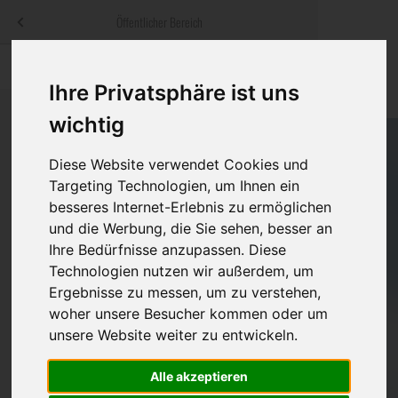
Menü
Öffentlicher Bereich
bestatter
.at
Sterbeanzeigen
Was ist zu tun
Traditionelle
Ihre Privatsphäre ist uns
Informationswebsite der österreichischen Bestatter
ch
Rat & Hilfe im Trauerfall
Bestattungsar
Alternative B
wichtig
Navigation
h
Ihre Bestatter
Leistungen de
überspringen
Diese Website verwendet Cookies und
Targeting Technologien, um Ihnen ein
Kosten
besseres Internet-Erlebnis zu ermöglichen
und die Werbung, die Sie sehen, besser an
Vorsorge
Ihre Bedürfnisse anzupassen. Diese
Technologien nutzen wir außerdem, um
Ergebnisse zu messen, um zu verstehen,
woher unsere Besucher kommen oder um
Bundesland
unsere Website weiter zu entwickeln.
Alle akzeptieren
Burgenland