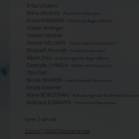
Erika Schallerl
Maria Albrecht -
Pfarrkirche Ollersdorf
Anna HERMANN -
Pfarrkirche Angern/March
Günter Bettinger
Herbert Mollner
Yvonne HELLMER -
Halle Friedhof Gänserndorf
Elisabeth Neuroth -
Friedhof Hadersdorf
Albert Znoj -
Aufbahrungshalle Angern/March
Gertrude CHMELA -
Waldfriedhof Strasshof
Otto Füst
Nicole WÜRRER -
Halle Friedhof Gänserndorf
Emilie Gmeiner
Marie BOROSTYAN -
Aufbahrungshalle Waldfriedhof Strassh
Waltraud JUDMANN -
Pfarrkirche Oberweiden
Seite 2 von 44
Zurück
1
2
3
4
5
6
7
Vorwärts
Ende