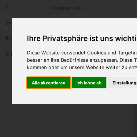
Menü
Öffentlicher Bereich
bestatter
.at
Sterbeanzeigen
Ihre Privatsphäre ist uns wicht
Informationswebsite der österreichischen Bestatter
Rat & Hilfe im Trauerfall
Diese Website verwendet Cookies und Targeting
Ihre Bestatter
Navigation
Sterbeanzeigen
Rat & Hilfe im Trauerfall
Ihre Bestatter
besser an Ihre Bedürfnisse anzupassen. Diese
überspringen
kommen oder um unsere Website weiter zu ent
Alle akzeptieren
Ich lehne ab
Einstellun
Bundesland