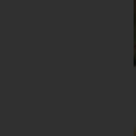
Waidhofen an der Thaya
Waidhofen an der Ybbs(Stadt)
Wiener Neustadt(Land)
Wiener Neustadt(Stadt)
Zwettl
Oberösterreich
Salzburg
Steiermark
Tirol
Vorarlberg
Wien