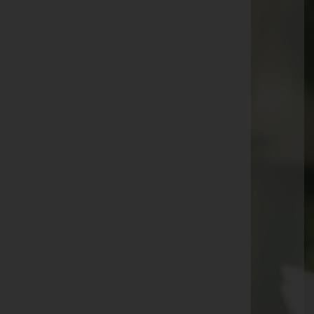
Erika Mrazky
Maria Anna Summerer
Leopoldine Wieser
Josefine Rosifka
Gottfried Hrubant -
Friedhof Ebenthal
Ursula Schabel -
Feuerhalle Simmering
Franz Reiter -
Friedhof Purkersdorf
Karl Zirngast -
Pfarrkirche Maria Schnee
Katharina Humpelstetter -
Pfarrkirche
Mannersdorf/March
Silvia Polak -
Friedhof Ollersdorf
Edith Perz -
Friedhof Breitenfurt
Wolfgang Neszmerak -
Friedhof Purkersdorf