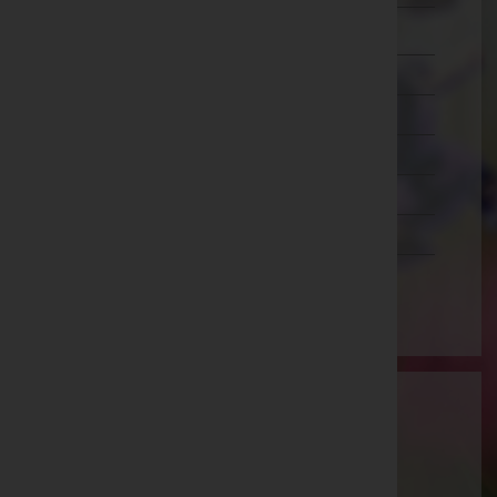
Zwettl
Oberösterreich
Salzburg
Steiermark
Tirol
Vorarlberg
Wien
Aktuelle Todesfälle
Johann Scheibböck