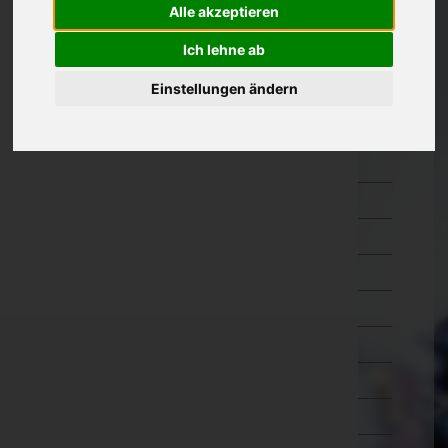
Alle akzeptieren
Kärnten
Ich lehne ab
Niederösterreich
Einstellungen ändern
Amstetten
Baden
Bruck an der Leitha
Gänserndorf
Gmünd
Hollabrunn
Horn
Korneuburg
Krems an der Donau(Stadt)
Krems(Land)