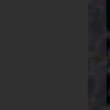
Lilienfeld
Melk
Mistelbach
Mödling
Neunkirchen
Sankt Pölten(Land)
Sankt Pölten(Stadt)
Scheibbs
Tulln
Waidhofen an der Thaya
Waidhofen an der Ybbs(Stadt)
Wiener Neustadt(Land)
Wiener Neustadt(Stadt)