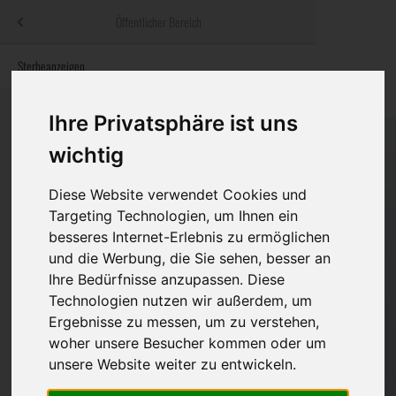
Menü
Öffentlicher Bereich
bestatter
.at
Sterbeanzeigen
Was ist zu tun
Traditionelle
Informationswebsite der österreichischen Bestatter
ch
Rat & Hilfe im Trauerfall
Bestattungsar
Alternative B
Ihre Privatsphäre ist uns
Navigation
wichtig
h
Ihre Bestatter
Leistungen de
überspringen
Diese Website verwendet Cookies und
Kosten
Targeting Technologien, um Ihnen ein
besseres Internet-Erlebnis zu ermöglichen
Vorsorge
und die Werbung, die Sie sehen, besser an
Ihre Bedürfnisse anzupassen. Diese
Technologien nutzen wir außerdem, um
Bundesland
Ergebnisse zu messen, um zu verstehen,
woher unsere Besucher kommen oder um
unsere Website weiter zu entwickeln.
Burgenland