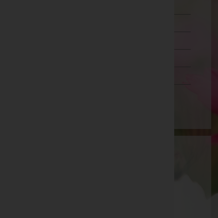
Oberösterreich
Salzburg
Steiermark
Tirol
Vorarlberg
Wien
Aktuelle Todesfälle
Norbert Haschka -
Aufbahrungshalle Angern/March
Veronika Kollegger