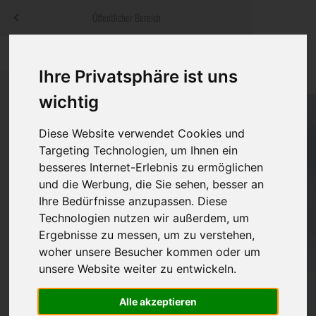
Menü
Öffentlicher Bereich
bestatter
.at
Sterbeanzeigen
Was ist zu tun
Traditionelle
Ihre Privatsphäre ist uns
Informationswebsite der österreichischen Bestatter
ch
Rat & Hilfe im Trauerfall
Bestattungsar
Alternative B
wichtig
Navigation
h
Ihre Bestatter
Leistungen de
überspringen
Diese Website verwendet Cookies und
Targeting Technologien, um Ihnen ein
Kosten
besseres Internet-Erlebnis zu ermöglichen
und die Werbung, die Sie sehen, besser an
Vorsorge
Ihre Bedürfnisse anzupassen. Diese
Technologien nutzen wir außerdem, um
Ergebnisse zu messen, um zu verstehen,
woher unsere Besucher kommen oder um
Bundesland
unsere Website weiter zu entwickeln.
Alle akzeptieren
Burgenland