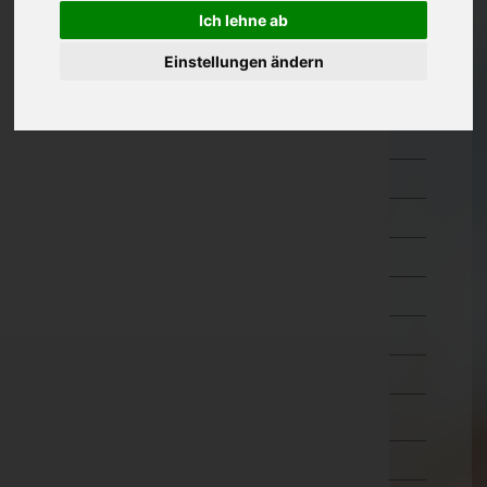
Ich lehne ab
Kärnten
Feldkirchen
Einstellungen ändern
Hermagor
Klagenfurt Land
Klagenfurt Stadt
Sankt Veit an der Glan
Spittal an der Drau
Villach Land
Villach Stadt
Völkermarkt
Wolfsberg
Niederösterreich