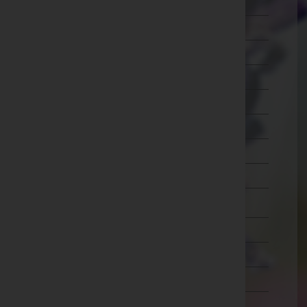
Ried im Innkreis
Rohrbach
Schärding
Steyr-Land
Steyr(Stadt)
Urfahr-Umgebung
Vöcklabruck
Wels-Land
Wels(Stadt)
Salzburg
Steiermark
Tirol
Vorarlberg