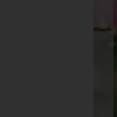
Wien
Aktuelle Todesfälle
Walter Brühwasser -
Pfarrkirche Sattledt
Augustine Platzer -
Pfarrkirche Sattledt
Josef Kammerer -
Pfarrkirche Waldneukirchen
Josef Meingaßner -
Pfarrkirche Eberschwang
Maria Maderthaner -
Pfarrkirche Waldneukirchen
Paula Köck -
Aufbahrungshalle Weibern
Günter Binder -
Pfarrkirche Sattledt