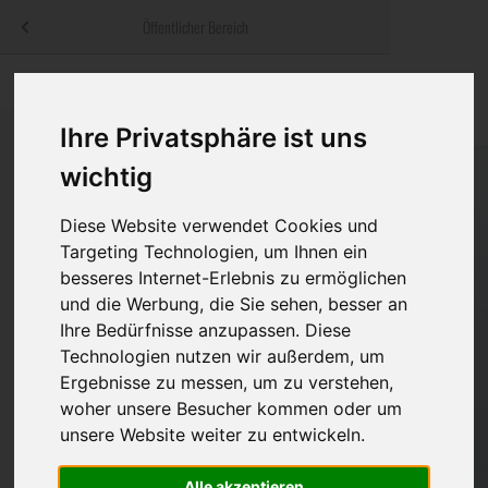
Menü
Öffentlicher Bereich
bestatter
.at
Sterbeanzeigen
Was ist zu tun
Traditionelle
Informationswebsite der österreichischen Bestatter
Ihre Privatsphäre ist uns
ch
Rat & Hilfe im Trauerfall
Bestattungsar
Alternative B
Navigation
wichtig
h
Ihre Bestatter
Leistungen de
überspringen
Diese Website verwendet Cookies und
Kosten
Targeting Technologien, um Ihnen ein
besseres Internet-Erlebnis zu ermöglichen
Vorsorge
und die Werbung, die Sie sehen, besser an
Ihre Bedürfnisse anzupassen. Diese
Technologien nutzen wir außerdem, um
Ergebnisse zu messen, um zu verstehen,
Bundesland
woher unsere Besucher kommen oder um
unsere Website weiter zu entwickeln.
Burgenland
Alle akzeptieren