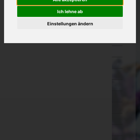
Kärnten
Ich lehne ab
Niederösterreich
Einstellungen ändern
Oberösterreich
Braunau am Inn
Eferding
Freistadt
Gmunden
Grieskirchen
Kirchdorf an der Krems
Linz-Land
Linz(Stadt)
Perg