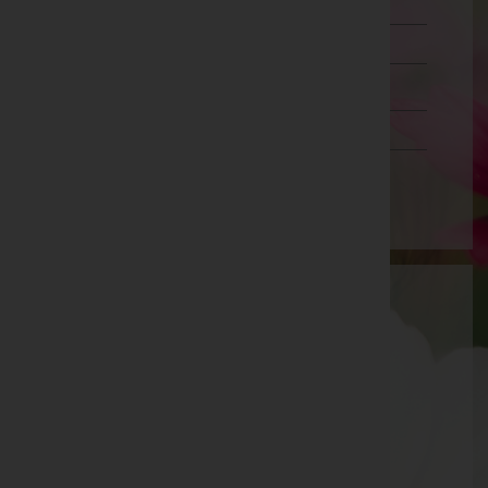
Lienz
Reutte
Schwaz
Vorarlberg
Wien
Aktuelle Todesfälle
Siegfried Gumpold -
Pfarrkirche Neustift
Hans Georg Braunegger -
Matrei am Brenner
Emil Primus -
Pfarrkirche Steinach am Brenner