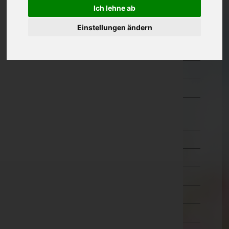
Ich lehne ab
Kärnten
Einstellungen ändern
Niederösterreich
Oberösterreich
Salzburg
Steiermark
Tirol
Imst
Innsbruck-Land
Innsbruck-Stadt
Kitzbühel
Kufstein
Landeck