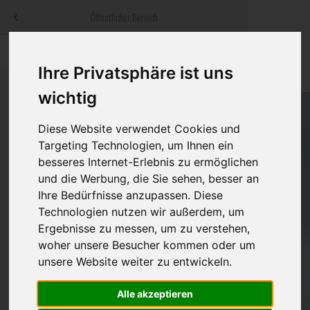
Menü
Öffentlicher Bereich
bestatter
.at
Sterbeanzeigen
Was ist zu tun
Traditionelle
Ihre Privatsphäre ist uns
Informationswebsite der österreichischen Bestatter
ch
Rat & Hilfe im Trauerfall
Bestattungsar
Alternative B
wichtig
Navigation
h
Ihre Bestatter
Leistungen de
überspringen
Diese Website verwendet Cookies und
Targeting Technologien, um Ihnen ein
Kosten
besseres Internet-Erlebnis zu ermöglichen
und die Werbung, die Sie sehen, besser an
Vorsorge
Ihre Bedürfnisse anzupassen. Diese
Technologien nutzen wir außerdem, um
Ergebnisse zu messen, um zu verstehen,
woher unsere Besucher kommen oder um
Bundesland
unsere Website weiter zu entwickeln.
Alle akzeptieren
Burgenland