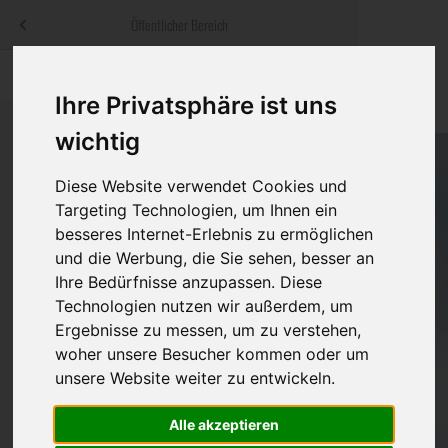
Menü
Öffentlicher Bereich
bestatter
.at
Sterbeanzeigen
Was ist zu tun
Traditionelle
Ihre Privatsphäre ist uns
Informationswebsite der österreichischen Bestatter
ch
Rat & Hilfe im Trauerfall
Bestattungsar
Alternative B
wichtig
Navigation
h
Ihre Bestatter
Leistungen de
überspringen
Diese Website verwendet Cookies und
Targeting Technologien, um Ihnen ein
Kosten
besseres Internet-Erlebnis zu ermöglichen
und die Werbung, die Sie sehen, besser an
Vorsorge
Ihre Bedürfnisse anzupassen. Diese
Technologien nutzen wir außerdem, um
Ergebnisse zu messen, um zu verstehen,
woher unsere Besucher kommen oder um
Bundesland
unsere Website weiter zu entwickeln.
Alle akzeptieren
Burgenland