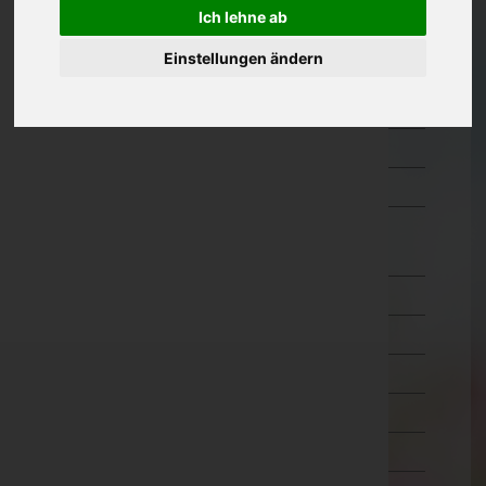
Ich lehne ab
Kärnten
Einstellungen ändern
Niederösterreich
Oberösterreich
Salzburg
Steiermark
Tirol
Imst
Innsbruck-Land
Innsbruck-Stadt
Kitzbühel
Kufstein
Landeck