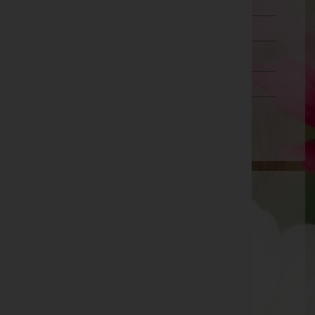
Lienz
Reutte
Schwaz
Vorarlberg
Wien
Aktuelle Todesfälle
Siegfried Gumpold -
Pfarrkirche Neustift
Hans Georg Braunegger -
Matrei am Brenner
Emil Primus -
Pfarrkirche Steinach am Brenner