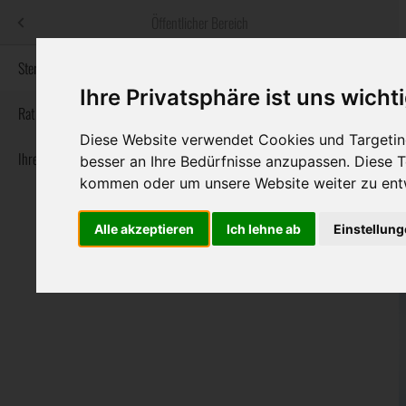
Menü
Öffentlicher Bereich
bestatter
.at
Sterbeanzeigen
Ihre Privatsphäre ist uns wicht
Informationswebsite der österreichischen Bestatter
Rat & Hilfe im Trauerfall
Diese Website verwendet Cookies und Targeting
Ihre Bestatter
Navigation
besser an Ihre Bedürfnisse anzupassen. Diese
Sterbeanzeigen
Rat & Hilfe im Trauerfall
Ihre Bestatter
überspringen
kommen oder um unsere Website weiter zu ent
Alle akzeptieren
Ich lehne ab
Einstellun
Bundesland