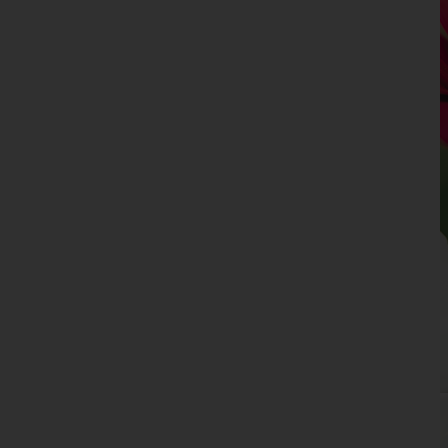
Kufstein
Landeck
Lienz
Reutte
Schwaz
Vorarlberg
Wien