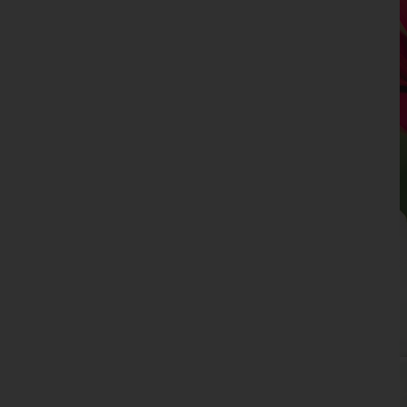
Niederösterreich
Oberösterreich
Salzburg
Steiermark
Tirol
Vorarlberg
Wien