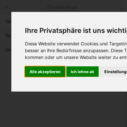
Menü
Öffentlicher Bereich
bestatter
.at
Sterbeanzeigen
Ihre Privatsphäre ist uns wicht
Informationswebsite der österreichischen Bestatter
Rat & Hilfe im Trauerfall
Diese Website verwendet Cookies und Targeting
Ihre Bestatter
Navigation
besser an Ihre Bedürfnisse anzupassen. Diese
Sterbeanzeigen
Rat & Hilfe im Trauerfall
Ihre Bestatter
überspringen
kommen oder um unsere Website weiter zu ent
Alle akzeptieren
Ich lehne ab
Einstellun
Bundesland