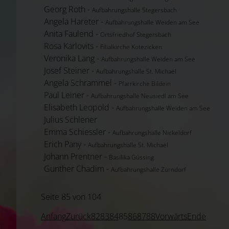
Georg Roth -
Aufbahrungshalle Stegersbach
Angela Hareter -
Aufbahrungshalle Weiden am See
Anita Faulend -
Ortsfriedhof Stegersbach
Rosa Karlovits -
Filialkirche Kotezicken
Veronika Lang -
Aufbahrungshalle Weiden am See
Josef Steiner -
Aufbahrungshalle St. Michael
Angela Schrammel -
Pfarrkirche Bildein
Paul Leiner -
Aufbahrungshalle Neusiedl am See
Elisabeth Leopold -
Aufbahrungshalle Weiden am See
Julius Schlener
Emma Schiessler -
Aufbahrungshalle Nickeldorf
Erich Pany -
Aufbahrungshalle St. Michael
Johann Prentner -
Basilika Güssing
Gunther Chadim -
Aufbahrungshalle Zurndorf
Seite 85 von 104
Anfang
Zurück
82
83
84
85
86
87
88
Vorwärts
Ende