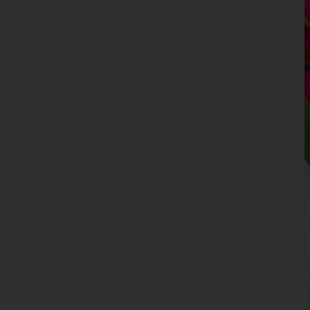
Niederösterreich
Oberösterreich
Salzburg
Steiermark
Tirol
Vorarlberg
Wien