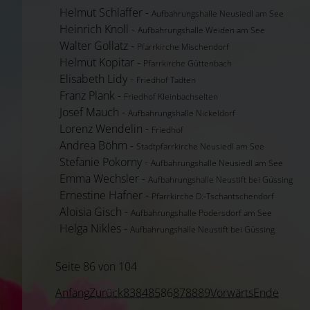
Helmut Schlaffer -
Aufbahrungshalle Neusiedl am See
Heinrich Knoll -
Aufbahrungshalle Weiden am See
Walter Gollatz -
Pfarrkirche Mischendorf
Helmut Kopitar -
Pfarrkirche Güttenbach
Elisabeth Lidy -
Friedhof Tadten
Franz Plank -
Friedhof Kleinbachselten
Josef Mauch -
Aufbahrungshalle Nickeldorf
Lorenz Wendelin -
Friedhof
Andrea Böhm -
Stadtpfarrkirche Neusiedl am See
Stefanie Pokorny -
Aufbahrungshalle Neusiedl am See
Emma Wechsler -
Aufbahrungshalle Neustift bei Güssing
Ernestine Hafner -
Pfarrkirche D.-Tschantschendorf
Aloisia Gisch -
Aufbahrungshalle Podersdorf am See
Helga Nikles -
Aufbahrungshalle Neustift bei Güssing
Seite 86 von 104
Anfang
Zurück
83
84
85
86
87
88
89
Vorwärts
Ende