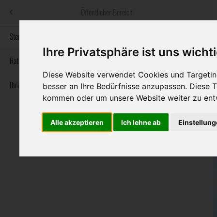
Menü
Öffentlicher Bereich
bestatter
.at
Sterbeanzeigen
Ihre Privatsphäre ist uns wicht
Informationswebsite der österreichischen Bestatter
Rat & Hilfe im Trauerfall
Diese Website verwendet Cookies und Targeting
Ihre Bestatter
Navigation
besser an Ihre Bedürfnisse anzupassen. Diese
Sterbeanzeigen
Rat & Hilfe im Trauerfall
Ihre Bestatter
überspringen
kommen oder um unsere Website weiter zu ent
Alle akzeptieren
Ich lehne ab
Einstellun
Bundesland