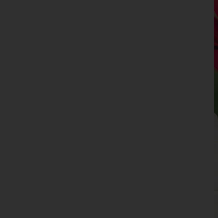
Kufstein
Landeck
Lienz
Reutte
Schwaz
Vorarlberg
Wien