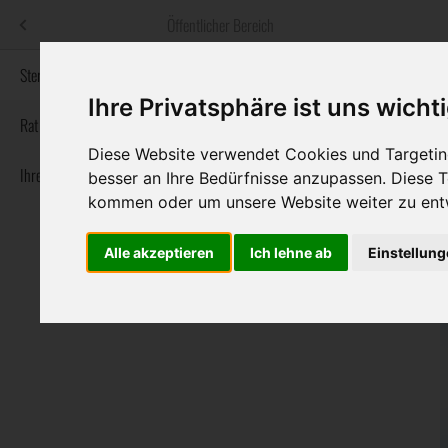
Menü
Öffentlicher Bereich
bestatter
.at
Sterbeanzeigen
Ihre Privatsphäre ist uns wicht
Informationswebsite der österreichischen Bestatter
Rat & Hilfe im Trauerfall
Diese Website verwendet Cookies und Targeting
Ihre Bestatter
Navigation
besser an Ihre Bedürfnisse anzupassen. Diese
Sterbeanzeigen
Rat & Hilfe im Trauerfall
Ihre Bestatter
überspringen
kommen oder um unsere Website weiter zu ent
Alle akzeptieren
Ich lehne ab
Einstellun
Bundesland