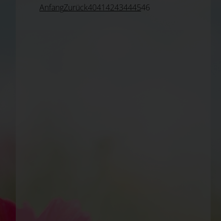
Anfang
Zurück
40
41
42
43
44
45
46