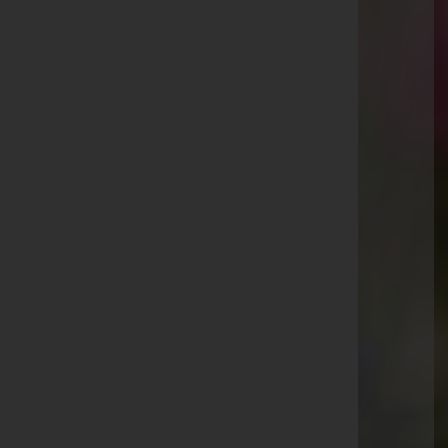
Kaiser-Josef-Straße 20, 6845 Hohenems
Rankweil
Splügenweg 1, 6830 Rankweil
Götzis
St.-Ulrich-Straße 2, 6840 Götzis
Aktuelle Todesfälle
Renate Ess
Erna Morscher
Tomo Rasljic
Maria Frick
Elfriede Pilgram