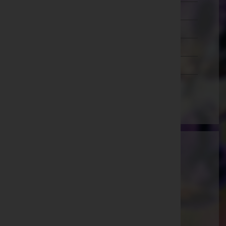
Wien 20.,Brigittenau
Wien 21.,Floridsdorf
Wien 22.,Donaustadt
Wien 23.,Liesing
Wien(Stadt)
Ammann Bestattung GmbH
Feldkirch, Vorarlberg
E-Mail:
office@bestattung-ammann.at
Hohenems