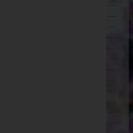
Wien 7.,Neubau
Wien 8.,Josefstadt
Wien 9.,Alsergrund
Wien 10.,Favoriten
Wien 11.,Simmering
Wien 12.,Meidling
Wien 13.,Hietzing
Wien 14.,Penzing
Wien 15.,Rudolfsheim-Fünfhaus
Wien 16.,Ottakring
Wien 17.,Hernals
Wien 18.,Währing
Wien 19.,Döbling