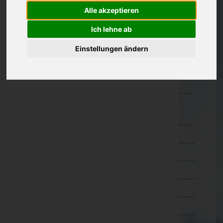
Alle akzeptieren
Oberösterreich
Ich lehne ab
Salzburg
Steiermark
Einstellungen ändern
Tirol
Vorarlberg
Wien
Wien 1.,Innere Stadt
Wien 2.,Leopoldstadt
Wien 3.,Landstraße
Wien 4.,Wieden
Wien 5.,Margareten
Wien 6.,Mariahilf