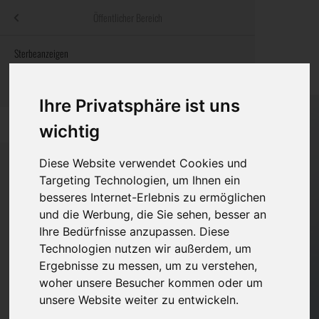
Menü
Öffentlicher Bereich
bestatter
.at
Sterbeanzeigen
Was ist zu tun
Traditionelle
Informationswebsite der österreichischen Bestatter
ch
Rat & Hilfe im Trauerfall
Bestattungsar
Alternative B
Ihre Privatsphäre ist uns
Navigation
h
Ihre Bestatter
Leistungen de
überspringen
wichtig
Kosten
Diese Website verwendet Cookies und
Targeting Technologien, um Ihnen ein
Vorsorge
besseres Internet-Erlebnis zu ermöglichen
Bundesland
und die Werbung, die Sie sehen, besser an
Ihre Bedürfnisse anzupassen. Diese
Technologien nutzen wir außerdem, um
Burgenland
Ergebnisse zu messen, um zu verstehen,
woher unsere Besucher kommen oder um
Kärnten
unsere Website weiter zu entwickeln.
Niederösterreich