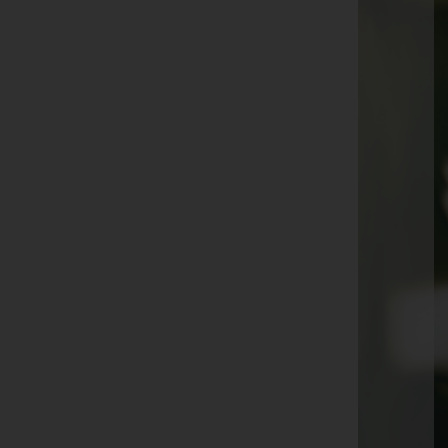
Alfred Ebner
Reinhard Kopf
Reinhold Hinteregger
Fini Längle
Traudl Kresser
Erwin Markart
Traudl Rüdisser
Aloisia Fend
Ludwig Langer
Guntram Matt
Gottfried Fritz Mally
Doris Enzinger
Armin Schwarzmann