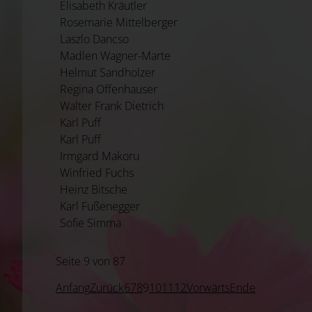
Elisabeth Kräutler
Rosemarie Mittelberger
Laszlo Dancso
Madlen Wagner-Marte
Helmut Sandholzer
Regina Offenhauser
Walter Frank Dietrich
Karl Puff
Karl Puff
Irmgard Makoru
Winfried Fuchs
Heinz Bitsche
Karl Fußenegger
Sofie Simma
Seite 9 von 87
Anfang
Zurück
6
7
8
9
10
11
12
Vorwärts
Ende