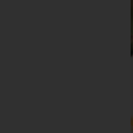
Wien 15.,Rudolfsheim-Fünfhaus
Wien 16.,Ottakring
Wien 17.,Hernals
Wien 18.,Währing
Wien 19.,Döbling
Wien 20.,Brigittenau
Wien 21.,Floridsdorf
Wien 22.,Donaustadt
Wien 23.,Liesing
Wien(Stadt)