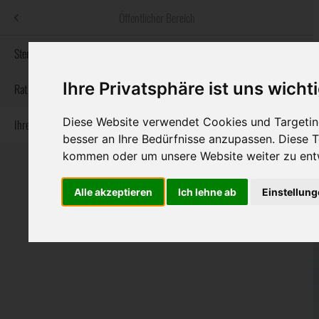
Menü
Öffentlicher Bereich
bestatter
.at
Sterbeanzeigen
Ihre Privatsphäre ist uns wicht
Informationswebsite der österreichischen Bestatter
Rat & Hilfe im Trauerfall
Diese Website verwendet Cookies und Targeting
Ihre Bestatter
Navigation
Sterbeanzeigen
Rat & Hilfe im Trauerfall
Ihre Bestatter
besser an Ihre Bedürfnisse anzupassen. Diese
überspringen
kommen oder um unsere Website weiter zu ent
Alle akzeptieren
Ich lehne ab
Einstellun
Bundesland
Burgenland