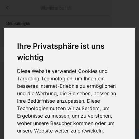
Menü
Öffentlicher Bereich
bestatter
.at
Sterbeanzeigen
Was ist zu tun
Traditionelle
Informationswebsite der österreichischen Bestatter
ch
Rat & Hilfe im Trauerfall
Bestattungsar
Alternative B
Ihre Privatsphäre ist uns
Navigation
h
Ihre Bestatter
Leistungen de
überspringen
wichtig
Kosten
Diese Website verwendet Cookies und
Targeting Technologien, um Ihnen ein
Vorsorge
besseres Internet-Erlebnis zu ermöglichen
Bundesland
und die Werbung, die Sie sehen, besser an
Ihre Bedürfnisse anzupassen. Diese
Technologien nutzen wir außerdem, um
Burgenland
Ergebnisse zu messen, um zu verstehen,
woher unsere Besucher kommen oder um
Kärnten
unsere Website weiter zu entwickeln.
Niederösterreich