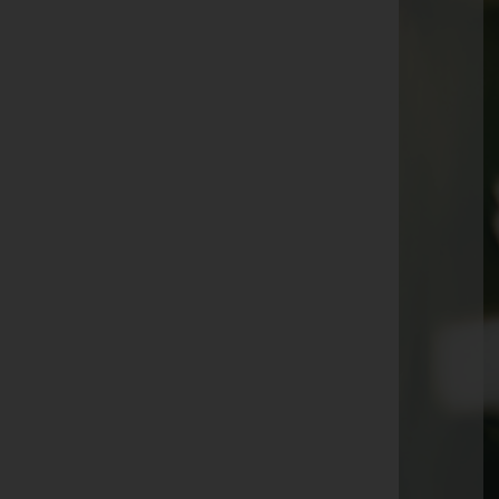
Hildegard Braun
Rita Schieder
Anna Wendland
Gerhard Metzler
Anton Purtscher
Raimund Linder
Waltraud Weigl
Dagmar Lutz
Gerlinde Rückstätter
Veronika Maria Längle
Tino Murnig
Resi Windpassinger
Frieda Freitag