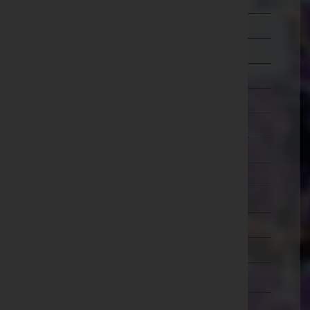
Mistelbach
Mödling
Neunkirchen
Sankt Pölten(Land)
Sankt Pölten(Stadt)
Scheibbs
Tulln
Waidhofen an der Thaya
Waidhofen an der Ybbs(Stadt)
Wiener Neustadt(Land)
Wiener Neustadt(Stadt)
Zwettl
Oberösterreich