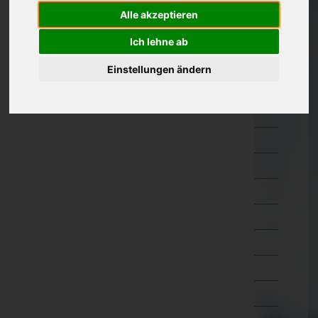
Amstetten
Alle akzeptieren
Baden
Ich lehne ab
Bruck an der Leitha
Einstellungen ändern
Gänserndorf
Gmünd
Hollabrunn
Horn
Korneuburg
Krems an der Donau(Stadt)
Krems(Land)
Lilienfeld
Melk