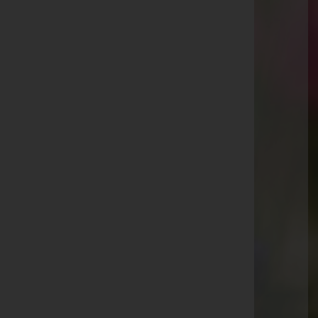
Kaiser-Josef-Straße 20, 6845 Hohenems
Rankweil
Splügenweg 1, 6830 Rankweil
Götzis
St.-Ulrich-Straße 2, 6840 Götzis
Aktuelle Todesfälle
Gebhard Halbeisen
Hannelore Nachbaur
Anton Fink
Liebgard Peter
Fritz Marte