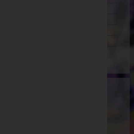
Salzburg
Steiermark
Tirol
Vorarlberg
Wien
Ammann Bestattung GmbH
Feldkirch, Vorarlberg
E-Mail:
office@bestattung-ammann.at
Hohenems