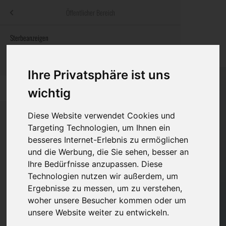
Menü
Öffentlicher Bereich
bestatter
.at
Sterbeanzeigen
Was ist zu tun
Traditionelle
Informationswebsite der österreichischen Bestatter
ch
Rat & Hilfe im Trauerfall
Bestattungsar
Alternative B
Ihre Privatsphäre ist uns
Navigation
h
Ihre Bestatter
Leistungen de
überspringen
wichtig
Kosten
Diese Website verwendet Cookies und
Targeting Technologien, um Ihnen ein
Vorsorge
besseres Internet-Erlebnis zu ermöglichen
Bundesland
und die Werbung, die Sie sehen, besser an
Ihre Bedürfnisse anzupassen. Diese
Technologien nutzen wir außerdem, um
Burgenland
Ergebnisse zu messen, um zu verstehen,
woher unsere Besucher kommen oder um
Kärnten
unsere Website weiter zu entwickeln.
Niederösterreich