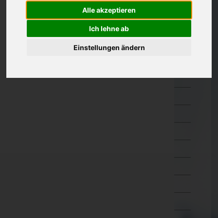
Amstetten
Alle akzeptieren
Baden
Ich lehne ab
Bruck an der Leitha
Einstellungen ändern
Gänserndorf
Gmünd
Hollabrunn
Horn
Korneuburg
Krems an der Donau(Stadt)
Krems(Land)
Lilienfeld
Melk