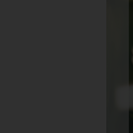
Walter Schnetzer
Anita Kling
Sieglinde Watzenegger
Hildegard Rauch
Erich Griesmayr
Manfred Vogt
Helmut Stenzel
Ernst Bischof
Mile Plesa
Ewald Kathan
Emma Anna Brugger
Carmen Marte
Margarete Dörflinger