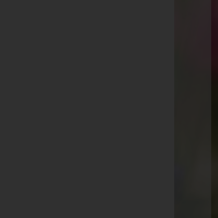
Kaiser-Josef-Straße 20, 6845 Hohenems
Rankweil
Splügenweg 1, 6830 Rankweil
Götzis
St.-Ulrich-Straße 2, 6840 Götzis
Aktuelle Todesfälle
Heidi Peter
Bertram Vögel
Norbert Muther
Elmar Gisinger
Sabrina Rünzler