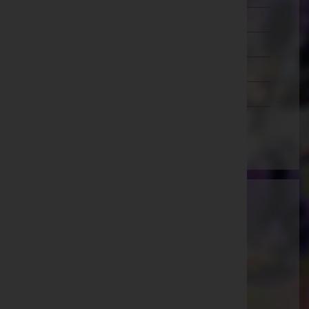
Salzburg
Steiermark
Tirol
Vorarlberg
Wien
Ammann Bestattung GmbH
Feldkirch, Vorarlberg
E-Mail:
office@bestattung-ammann.at
Hohenems