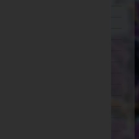
Mistelbach
Mödling
Neunkirchen
Sankt Pölten(Land)
Sankt Pölten(Stadt)
Scheibbs
Tulln
Waidhofen an der Thaya
Waidhofen an der Ybbs(Stadt)
Wiener Neustadt(Land)
Wiener Neustadt(Stadt)
Zwettl
Oberösterreich