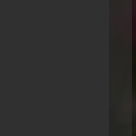
Kaiser-Josef-Straße 20, 6845 Hohenems
Rankweil
Splügenweg 1, 6830 Rankweil
Götzis
St.-Ulrich-Straße 2, 6840 Götzis
Aktuelle Todesfälle
Inge Ludescher
Schneider Gebhard
Zenzi Knobel
Aloisia Scheibenreif
Mali Bitschnau