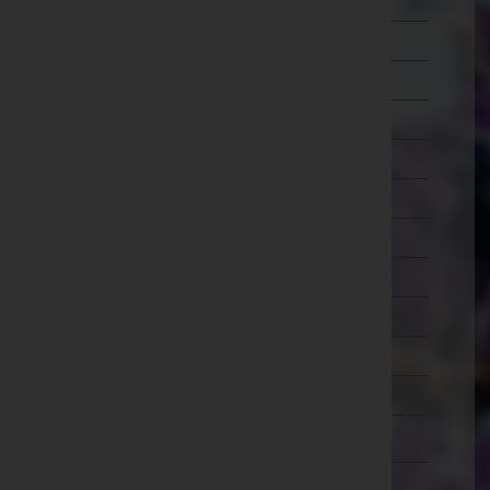
Mistelbach
Mödling
Neunkirchen
Sankt Pölten(Land)
Sankt Pölten(Stadt)
Scheibbs
Tulln
Waidhofen an der Thaya
Waidhofen an der Ybbs(Stadt)
Wiener Neustadt(Land)
Wiener Neustadt(Stadt)
Zwettl
Oberösterreich