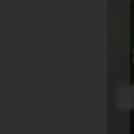
Irmgard Gander
Josefine Matt
Rita Antonia Fleisch
Ingo Hammermann
Ulrike Bitsche
Fidel Breuß
Eugen Ender
Anton Groiss
Hämmerle Rudi
Irma Nesensohn
Irma Müller
Charlotte Lotte Ströhle
Roswitha Gehrer