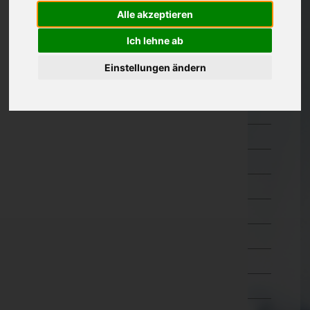
Amstetten
Alle akzeptieren
Baden
Ich lehne ab
Bruck an der Leitha
Einstellungen ändern
Gänserndorf
Gmünd
Hollabrunn
Horn
Korneuburg
Krems an der Donau(Stadt)
Krems(Land)
Lilienfeld
Melk