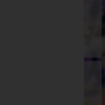
Salzburg
Steiermark
Tirol
Vorarlberg
Wien
Ammann Bestattung GmbH
Feldkirch, Vorarlberg
E-Mail:
office@bestattung-ammann.at
Hohenems