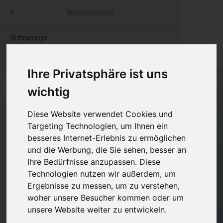
Menü
Öffentlicher Bereich
bestatter
.at
Sterbeanzeigen
Was ist zu tun
Traditionelle
Informationswebsite der österreichischen Bestatter
ch
Rat & Hilfe im Trauerfall
Bestattungsar
Alternative B
Ihre Privatsphäre ist uns
Navigation
h
Ihre Bestatter
Leistungen de
überspringen
wichtig
Kosten
Diese Website verwendet Cookies und
Targeting Technologien, um Ihnen ein
Vorsorge
besseres Internet-Erlebnis zu ermöglichen
Bundesland
und die Werbung, die Sie sehen, besser an
Ihre Bedürfnisse anzupassen. Diese
Technologien nutzen wir außerdem, um
Burgenland
Ergebnisse zu messen, um zu verstehen,
woher unsere Besucher kommen oder um
Kärnten
unsere Website weiter zu entwickeln.
Niederösterreich