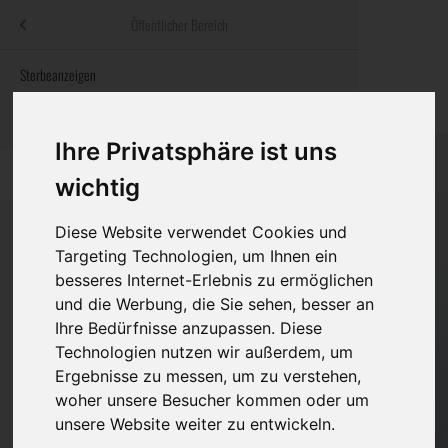
Menü
Öffentlicher Bereich
bestatter
.at
Sterbeanzeigen
Was ist zu tun
Traditionelle
Informationswebsite der österreichischen Bestatter
ch
Rat & Hilfe im Trauerfall
Bestattungsar
Alternative B
Ihre Privatsphäre ist uns
Navigation
h
Ihre Bestatter
Leistungen de
überspringen
wichtig
Kosten
Diese Website verwendet Cookies und
Targeting Technologien, um Ihnen ein
Vorsorge
besseres Internet-Erlebnis zu ermöglichen
Bundesland
und die Werbung, die Sie sehen, besser an
Ihre Bedürfnisse anzupassen. Diese
Technologien nutzen wir außerdem, um
Burgenland
Ergebnisse zu messen, um zu verstehen,
woher unsere Besucher kommen oder um
Kärnten
unsere Website weiter zu entwickeln.
Niederösterreich