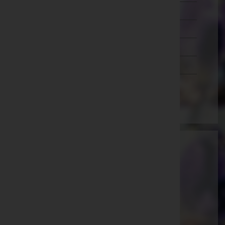
Wien 20.,Brigittenau
Wien 21.,Floridsdorf
Wien 22.,Donaustadt
Wien 23.,Liesing
Wien(Stadt)
Josef Luttenberger - Tischlerei und
Bestattung Sepp Luttenberger
Südoststeiermark, Steiermark
Website:
http://www.luttenberger.co.at
E-Mail:
office@luttenberger.co.at
Mobil: 0664/ 523 79 90