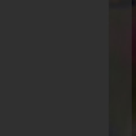
Telefon: 03157 / 2291-0
Straden
Dirnbach 53, 8345 Straden
Bad Gleichenberg
Gnaserstraße 5, 8344 Bad Gleichenberg
Kapfenstein
Kapfenstein 92a, 8353 Kapfenstein
Aktuelle Todesfälle
Viktoria Rath -
Friedhofskapelle Bad Gleichenberg
Maria Ulrich -
Aufbahrungshalle St.Anna am Aigen