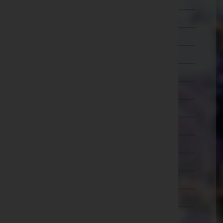
Wien 7.,Neubau
Wien 8.,Josefstadt
Wien 9.,Alsergrund
Wien 10.,Favoriten
Wien 11.,Simmering
Wien 12.,Meidling
Wien 13.,Hietzing
Wien 14.,Penzing
Wien 15.,Rudolfsheim-Fünfhaus
Wien 16.,Ottakring
Wien 17.,Hernals
Wien 18.,Währing
Wien 19.,Döbling