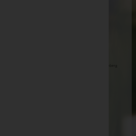
Margareta Sattler -
Pfarrkirche Deutsch Goritz
Albert Ertl -
Friedhofskapelle Bad Gleichenberg
Herbert Kaufmann -
TRAUTEUM Trautmannsdorf
Josef Maier -
Pfarrkirche Straden
Arno Legenstein -
Im Familienkreis
Maria Pfeiler -
"TRAUTEUM" Trautmannsdorf
Martha Puchleitner -
Friedhofskapelle Bad Gleichenberg
Angela Sillaber -
Friedhofskapelle Bad Gleichenberg
Josef Schardl -
Katholischer Friedhof Neuhaus am
Klausenbach
Franz Weiss -
Im Familienkreis
Johann Legenstein -
Stadtpfarrkirche Fehring
Adolf Lamprecht -
Pfarrkirche Kapfenstein
Josef Seidl -
Pfarrkirche Neuhaus am Klausenbach