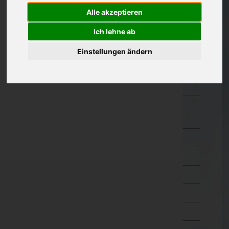
Alle akzeptieren
Oberösterreich
Salzburg
Ich lehne ab
Steiermark
Einstellungen ändern
Tirol
Vorarlberg
Wien
Wien 1.,Innere Stadt
Wien 2.,Leopoldstadt
Wien 3.,Landstraße
Wien 4.,Wieden
Wien 5.,Margareten
Wien 6.,Mariahilf