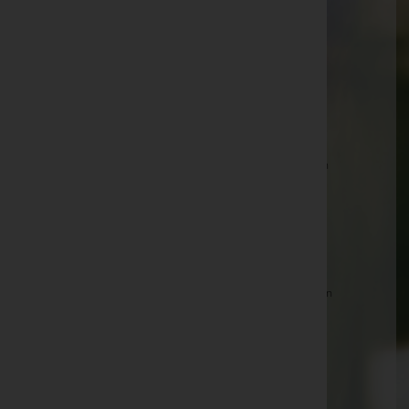
Wilhelm Schwarz -
Pfarrkirche Straden
Alfred Schicho -
Pfarrkirche Trautmannsdorf
Alois Kreiner -
Pfarrkirche Straden
Helmut Paul Perner -
Pfarrkirche Straden
Edmund Wolf -
Pfarrkirche Kapfenstein
Johann Meitz -
Pfarrkirche Neuhaus am Klausenbach
Leopold Lamprecht -
Sebastianikirche Straden
August Graßl -
Pfarrkirche Straden
Maria Magyar -
Pfarrkirche Straden
Maria Gabriele Hackl -
Pfarrkirche St. Anna am Aigen
Karl Lenz -
Pfarrkirche Straden
Otto Horwath -
Pfarrkirche Straden
Karl Reinprecht -
Pfarrkirche Trautmannsdorf