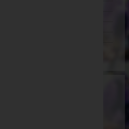
Wien 20.,Brigittenau
Wien 21.,Floridsdorf
Wien 22.,Donaustadt
Wien 23.,Liesing
Wien(Stadt)
Josef Luttenberger - Tischlerei und
Bestattung Sepp Luttenberger
Südoststeiermark, Steiermark
Website:
http://www.luttenberger.co.at
E-Mail:
office@luttenberger.co.at
Mobil: 0664/ 523 79 90