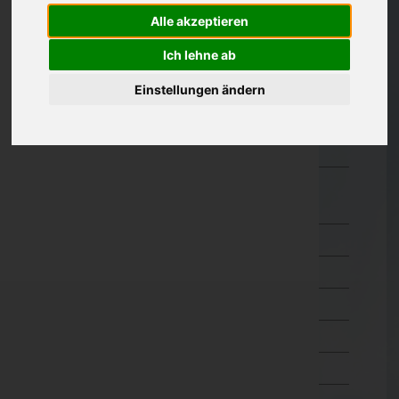
Alle akzeptieren
Oberösterreich
Salzburg
Ich lehne ab
Steiermark
Einstellungen ändern
Tirol
Vorarlberg
Wien
Wien 1.,Innere Stadt
Wien 2.,Leopoldstadt
Wien 3.,Landstraße
Wien 4.,Wieden
Wien 5.,Margareten
Wien 6.,Mariahilf