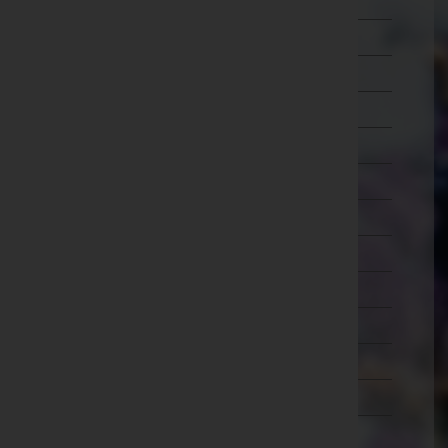
Wien 7.,Neubau
Wien 8.,Josefstadt
Wien 9.,Alsergrund
Wien 10.,Favoriten
Wien 11.,Simmering
Wien 12.,Meidling
Wien 13.,Hietzing
Wien 14.,Penzing
Wien 15.,Rudolfsheim-Fünfhaus
Wien 16.,Ottakring
Wien 17.,Hernals
Wien 18.,Währing
Wien 19.,Döbling