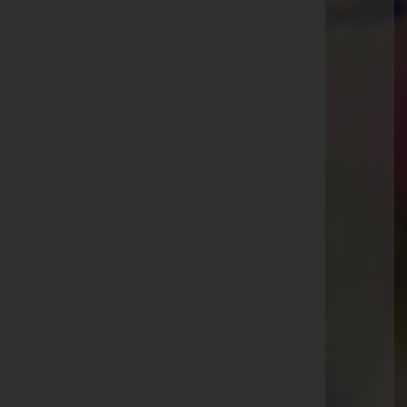
Telefon: 03157 / 2291-0
Straden
Dirnbach 53, 8345 Straden
Bad Gleichenberg
Gnaserstraße 5, 8344 Bad Gleichenberg
Kapfenstein
Kapfenstein 92a, 8353 Kapfenstein
Aktuelle Todesfälle
Johann Göbl -
Friedhofskapelle Bad Gleichenberg
Christine Karner -
Aufbahrungshalle Feldbach