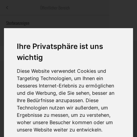
Menü
Öffentlicher Bereich
bestatter
.at
Sterbeanzeigen
Was ist zu tun
Traditionelle
Informationswebsite der österreichischen Bestatter
ch
Rat & Hilfe im Trauerfall
Bestattungsar
Alternative B
Ihre Privatsphäre ist uns
Navigation
h
Ihre Bestatter
Leistungen de
überspringen
wichtig
Kosten
Diese Website verwendet Cookies und
Targeting Technologien, um Ihnen ein
Vorsorge
besseres Internet-Erlebnis zu ermöglichen
Bundesland
und die Werbung, die Sie sehen, besser an
Ihre Bedürfnisse anzupassen. Diese
Technologien nutzen wir außerdem, um
Burgenland
Ergebnisse zu messen, um zu verstehen,
woher unsere Besucher kommen oder um
Kärnten
unsere Website weiter zu entwickeln.
Niederösterreich