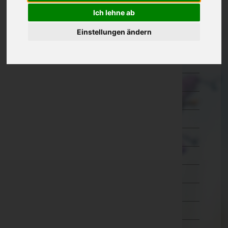
Oberösterreich
Ich lehne ab
Braunau am Inn
Einstellungen ändern
Eferding
Freistadt
Gmunden
Grieskirchen
Kirchdorf an der Krems
Linz-Land
Linz(Stadt)
Perg
Ried im Innkreis
Rohrbach