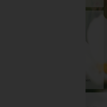
Julia Matausch
Innsbruck-Land, Tirol
Absam
Dörferstraße 54, 6067 Absam
Aktuelle Todesfälle
Es gibt keine Einträge, die Ihrer Suche entsprechen.
WKO-Link
EIN SERVICE DER