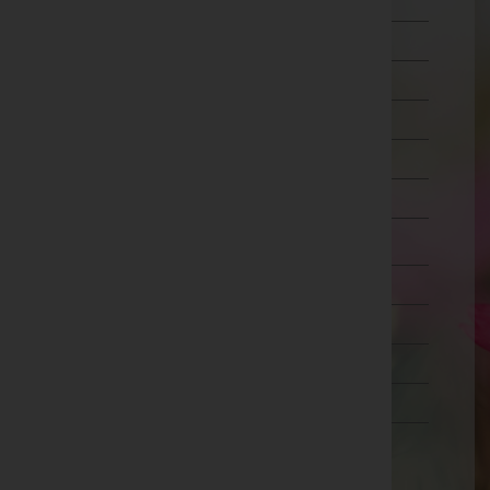
Schärding
Steyr-Land
Steyr(Stadt)
Urfahr-Umgebung
Vöcklabruck
Wels-Land
Wels(Stadt)
Salzburg
Steiermark
Tirol
Vorarlberg
Wien