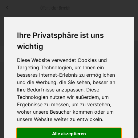
Menü
Öffentlicher Bereich
bestatter
.at
Sterbeanzeigen
Was ist zu tun
Traditionelle
Informationswebsite der österreichischen Bestatter
Ihre Privatsphäre ist uns
ch
Rat & Hilfe im Trauerfall
Bestattungsar
Alternative B
wichtig
Navigation
h
Ihre Bestatter
Leistungen de
überspringen
Diese Website verwendet Cookies und
Targeting Technologien, um Ihnen ein
Kosten
besseres Internet-Erlebnis zu ermöglichen
und die Werbung, die Sie sehen, besser an
Vorsorge
Bundesland
Ihre Bedürfnisse anzupassen. Diese
Technologien nutzen wir außerdem, um
Ergebnisse zu messen, um zu verstehen,
woher unsere Besucher kommen oder um
Burgenland
unsere Website weiter zu entwickeln.
Kärnten
Alle akzeptieren
Niederösterreich