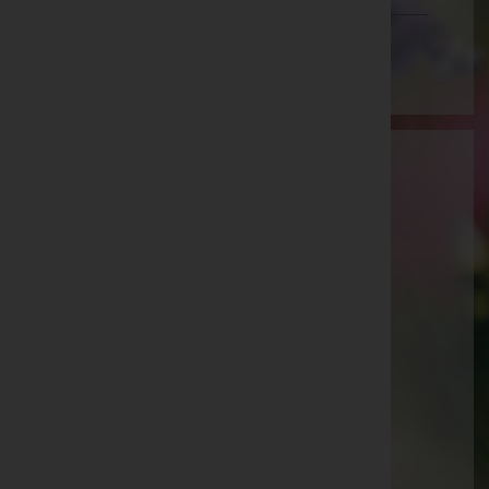
Wien
Aktuelle Todesfälle
Elisabeth Reuter -
Pfarrkirche Eberschwang
Maria Kreilinger -
Pfarrkirche Eberschwang
Aloisia Gröbner -
Pfarrkirche Eberschwang
August Pichlmann -
Pfarrkirche Eberschwang
Maria Greifeneder -
Aufbahrungshalle Weibern
Nicole Maria Huber -
Friedhof Eberschwang
Karin Mayr -
Pfarrkirche Eberschwang