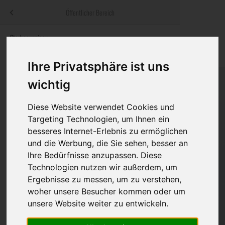
Menü
Öffentlicher Bereich
bestatter
.at
Sterbeanzeigen
Was ist zu tun
Traditionelle
Informationswebsite der österreichischen Bestatter
ch
Rat & Hilfe im Trauerfall
Bestattungsar
Alternative B
Ihre Privatsphäre ist uns
Navigation
wichtig
h
Ihre Bestatter
Leistungen de
überspringen
Diese Website verwendet Cookies und
Kosten
Targeting Technologien, um Ihnen ein
besseres Internet-Erlebnis zu ermöglichen
Vorsorge
und die Werbung, die Sie sehen, besser an
Ihre Bedürfnisse anzupassen. Diese
Technologien nutzen wir außerdem, um
Ergebnisse zu messen, um zu verstehen,
Bundesland
woher unsere Besucher kommen oder um
unsere Website weiter zu entwickeln.
Burgenland