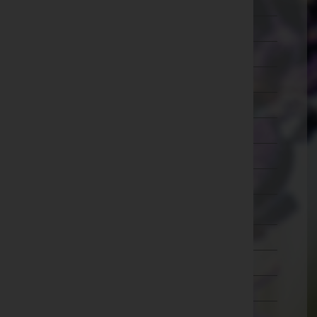
Ried im Innkreis
Rohrbach
Schärding
Steyr-Land
Steyr(Stadt)
Urfahr-Umgebung
Vöcklabruck
Wels-Land
Wels(Stadt)
Salzburg
Steiermark
Tirol
Vorarlberg