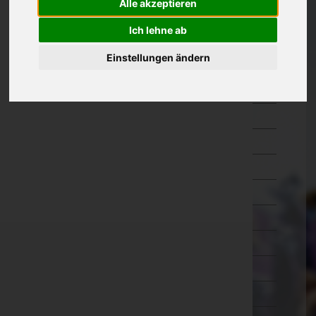
Alle akzeptieren
Kärnten
Ich lehne ab
Niederösterreich
Einstellungen ändern
Oberösterreich
Braunau am Inn
Eferding
Freistadt
Gmunden
Grieskirchen
Kirchdorf an der Krems
Linz-Land
Linz(Stadt)
Perg