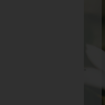
Johann Bachinger -
Pfarrkirche Eberschwang
Lydia Kaltenböck -
Pfarrkirche Waldneukirchen
Manfred Mayrhofer -
Pfarrkirche Eberschwang
Anna Jetzinger -
Pfarrkirche Eberschwang
Gerti Buttinger -
Pfarrkirche Eberschwang
Reichenwallner Martin -
Aufbahrungshalle Weibern
Josefa Ganglbauer -
Pfarrkirche Waldneukirchen
Marianne Brandstätter -
Pfarrkirche Eberschwang
Theresia Buchroithner -
Pfarrkirche Waldneukirchen
Waldenberger Maria -
Aufbahrungshalle Weibern
Erika Leuchtenmüller -
Pfarrkirche Eberschwang
Breithuber Ingrid -
Pfarrkirche Waldneukirchen
Helmut Huber -
Pfarrkirche Eberschwang