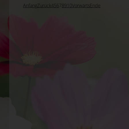
Anfang
Zurück
4
5
6
7
8
9
10
Vorwärts
Ende