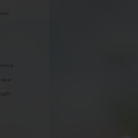
lsbach
gersburg
e Markt
bach -