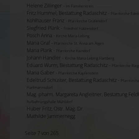
Helene Zillinger -
Im Familienkreis
Fritz Hummel, Bestattung Radaschitz -
Pfarrkirche Ede
Kohlhauser Franz -
Pfarrkirche Grafendorf
Siegfried Plank -
Friedhof Hatzendorf
Posch Anna -
Kirche Maria Lebing
Maria Graf -
Pfarrkirche St. Anna am Aigen
Maria Plank -
Pfarrkirche Kaindorf
Johann Handler -
Kirche Maria Lebing Hartberg
Eduard Wurm, Bestattung Radaschitz -
Pfarrkirche Rie
Maria Gaber -
Pfarrkirche Kapfenstein
Edeltrud Schuster, Bestattung Radaschitz -
Pfarrkirch
Hartmannsdorf
Mag. pharm. Margareta Angleitner, Bestattung Feld
Aufbahrungshalle Mühldorf
Huber Fritz, Ostr. Mag. Dr.
Mathilde Jammernegg
Seite 7 von 265