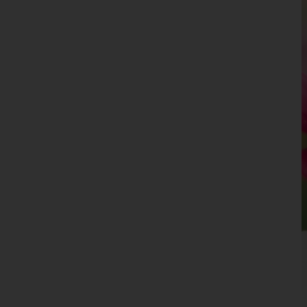
Leibnitz
Leoben
Liezen
Murau
Murtal
Südoststeiermark
Voitsberg
Weiz
Tirol
Vorarlberg
Wien