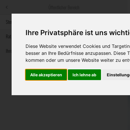
Menü
Öffentlicher Bereich
bestatter
.at
Sterbeanzeigen
Ihre Privatsphäre ist uns wicht
Informationswebsite der österreichischen Bestatter
Rat & Hilfe im Trauerfall
Diese Website verwendet Cookies und Targeting
Ihre Bestatter
Navigation
besser an Ihre Bedürfnisse anzupassen. Diese
Sterbeanzeigen
Rat & Hilfe im Trauerfall
Ihre Bestatter
überspringen
kommen oder um unsere Website weiter zu ent
Alle akzeptieren
Ich lehne ab
Einstellun
Bundesland