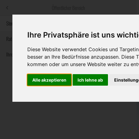
Menü
Öffentlicher Bereich
bestatter
.at
Sterbeanzeigen
Ihre Privatsphäre ist uns wicht
Informationswebsite der österreichischen Bestatter
Rat & Hilfe im Trauerfall
Diese Website verwendet Cookies und Targeting
Ihre Bestatter
Navigation
besser an Ihre Bedürfnisse anzupassen. Diese
Sterbeanzeigen
Rat & Hilfe im Trauerfall
Ihre Bestatter
überspringen
kommen oder um unsere Website weiter zu ent
Alle akzeptieren
Ich lehne ab
Einstellun
Bundesland