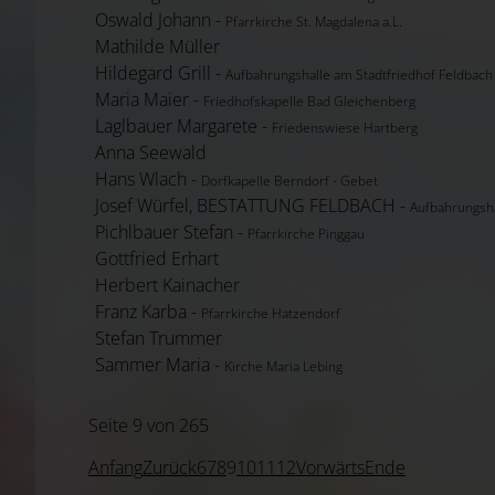
Oswald Johann -
Pfarrkirche St. Magdalena a.L.
Mathilde Müller
Hildegard Grill -
Aufbahrungshalle am Stadtfriedhof Feldbach
Maria Maier -
Friedhofskapelle Bad Gleichenberg
Laglbauer Margarete -
Friedenswiese Hartberg
Anna Seewald
Hans Wlach -
Dorfkapelle Berndorf - Gebet
Josef Würfel, BESTATTUNG FELDBACH -
Aufbahrungsha
Pichlbauer Stefan -
Pfarrkirche Pinggau
Gottfried Erhart
Herbert Kainacher
Franz Karba -
Pfarrkirche Hatzendorf
Stefan Trummer
Sammer Maria -
Kirche Maria Lebing
Seite 9 von 265
Anfang
Zurück
6
7
8
9
10
11
12
Vorwärts
Ende