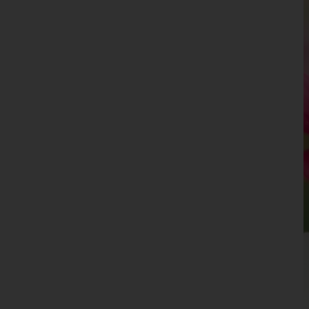
Leibnitz
Leoben
Liezen
Murau
Murtal
Südoststeiermark
Voitsberg
Weiz
Tirol
Vorarlberg
Wien