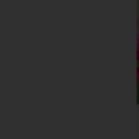
Leibnitz
Leoben
Liezen
Murau
Murtal
Südoststeiermark
Voitsberg
Weiz
Tirol
Vorarlberg
Wien