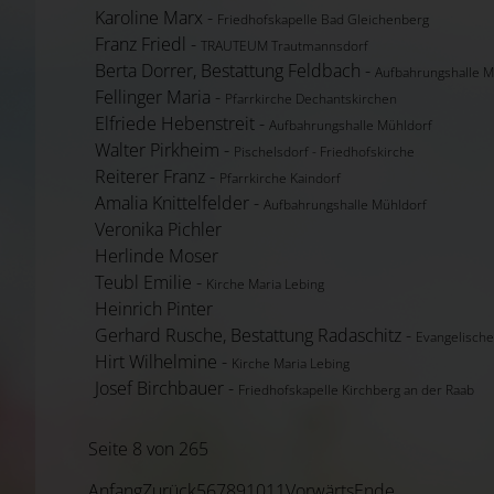
Karoline Marx -
Friedhofskapelle Bad Gleichenberg
Franz Friedl -
TRAUTEUM Trautmannsdorf
Berta Dorrer, Bestattung Feldbach -
Aufbahrungshalle M
Fellinger Maria -
Pfarrkirche Dechantskirchen
Elfriede Hebenstreit -
Aufbahrungshalle Mühldorf
Walter Pirkheim -
Pischelsdorf - Friedhofskirche
Reiterer Franz -
Pfarrkirche Kaindorf
Amalia Knittelfelder -
Aufbahrungshalle Mühldorf
Veronika Pichler
Herlinde Moser
Teubl Emilie -
Kirche Maria Lebing
Heinrich Pinter
Gerhard Rusche, Bestattung Radaschitz -
Evangelische
Hirt Wilhelmine -
Kirche Maria Lebing
Josef Birchbauer -
Friedhofskapelle Kirchberg an der Raab
Seite 8 von 265
Anfang
Zurück
5
6
7
8
9
10
11
Vorwärts
Ende