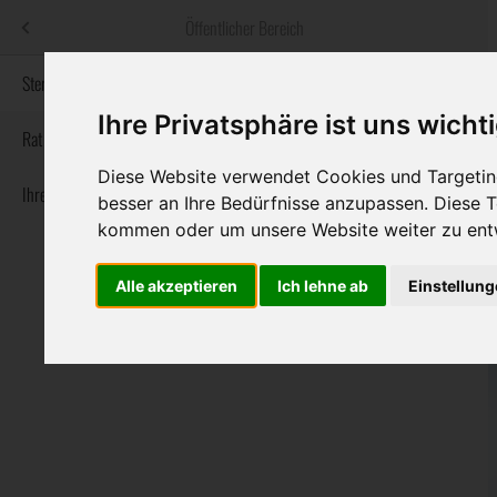
Menü
Öffentlicher Bereich
bestatter
.at
Sterbeanzeigen
Ihre Privatsphäre ist uns wicht
Informationswebsite der österreichischen Bestatter
Rat & Hilfe im Trauerfall
Diese Website verwendet Cookies und Targeting
Ihre Bestatter
Navigation
besser an Ihre Bedürfnisse anzupassen. Diese
Sterbeanzeigen
Rat & Hilfe im Trauerfall
Ihre Bestatter
überspringen
kommen oder um unsere Website weiter zu ent
Alle akzeptieren
Ich lehne ab
Einstellun
Bundesland