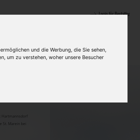
Login für Bestatter
 ermöglichen und die Werbung, die Sie sehen,
en, um zu verstehen, woher unsere Besucher
kt Hartmannsdorf
e St. Marein bei