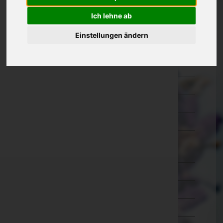
Kärnten
Ich lehne ab
Niederösterreich
Einstellungen ändern
Oberösterreich
Salzburg
Steiermark
Tirol
Vorarlberg
Wien
Wien 1.,Innere Stadt
Wien 2.,Leopoldstadt
Wien 3.,Landstraße
Wien 4.,Wieden