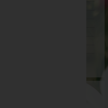
Wien 18.,Währing
Wien 19.,Döbling
Wien 20.,Brigittenau
Wien 21.,Floridsdorf
Wien 22.,Donaustadt
Wien 23.,Liesing
Wien(Stadt)
Aktuelle Todesfälle
Gerlinger Heinz -
Aufbahrungshalle Unterrohr