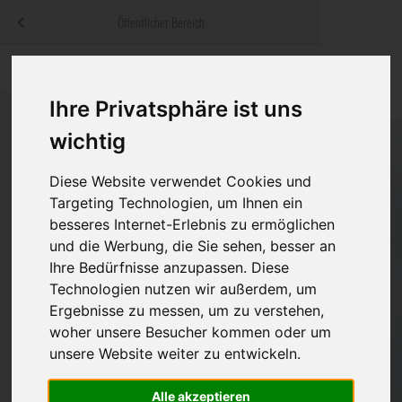
Menü
Öffentlicher Bereich
bestatter
.at
Sterbeanzeigen
Was ist zu tun
Traditionelle
Informationswebsite der österreichischen Bestatter
Ihre Privatsphäre ist uns
ch
Rat & Hilfe im Trauerfall
Bestattungsar
Alternative B
wichtig
Navigation
h
Ihre Bestatter
Leistungen de
überspringen
Diese Website verwendet Cookies und
Kosten
Targeting Technologien, um Ihnen ein
besseres Internet-Erlebnis zu ermöglichen
und die Werbung, die Sie sehen, besser an
Vorsorge
Ihre Bedürfnisse anzupassen. Diese
Technologien nutzen wir außerdem, um
Ergebnisse zu messen, um zu verstehen,
Bundesland
woher unsere Besucher kommen oder um
unsere Website weiter zu entwickeln.
Burgenland
Alle akzeptieren