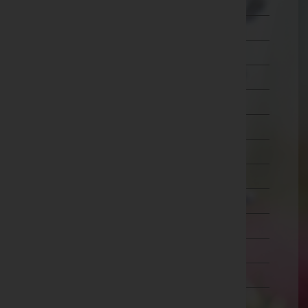
Wien 5.,Margareten
Wien 6.,Mariahilf
Wien 7.,Neubau
Wien 8.,Josefstadt
Wien 9.,Alsergrund
Wien 10.,Favoriten
Wien 11.,Simmering
Wien 12.,Meidling
Wien 13.,Hietzing
Wien 14.,Penzing
Wien 15.,Rudolfsheim-Fünfhaus
Wien 16.,Ottakring
Wien 17.,Hernals