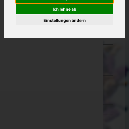
Kärnten
Ich lehne ab
Niederösterreich
Einstellungen ändern
Oberösterreich
Salzburg
Steiermark
Tirol
Vorarlberg
Wien
Wien 1.,Innere Stadt
Wien 2.,Leopoldstadt
Wien 3.,Landstraße
Wien 4.,Wieden