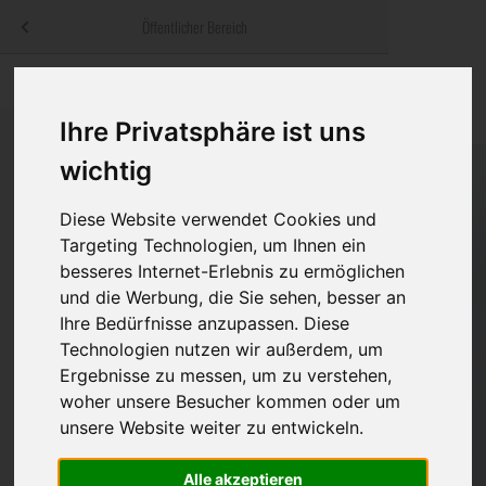
Menü
Öffentlicher Bereich
bestatter
.at
Sterbeanzeigen
Was ist zu tun
Traditionelle
Informationswebsite der österreichischen Bestatter
Ihre Privatsphäre ist uns
ch
Rat & Hilfe im Trauerfall
Bestattungsar
Alternative B
wichtig
Navigation
h
Ihre Bestatter
Leistungen de
überspringen
Diese Website verwendet Cookies und
Kosten
Targeting Technologien, um Ihnen ein
besseres Internet-Erlebnis zu ermöglichen
und die Werbung, die Sie sehen, besser an
Vorsorge
Ihre Bedürfnisse anzupassen. Diese
Technologien nutzen wir außerdem, um
Ergebnisse zu messen, um zu verstehen,
Bundesland
woher unsere Besucher kommen oder um
unsere Website weiter zu entwickeln.
Burgenland
Alle akzeptieren