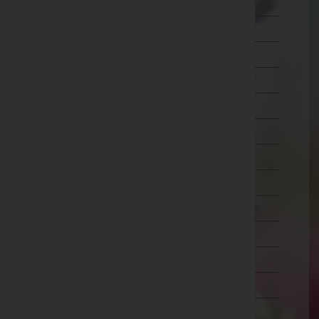
Wien 5.,Margareten
Wien 6.,Mariahilf
Wien 7.,Neubau
Wien 8.,Josefstadt
Wien 9.,Alsergrund
Wien 10.,Favoriten
Wien 11.,Simmering
Wien 12.,Meidling
Wien 13.,Hietzing
Wien 14.,Penzing
Wien 15.,Rudolfsheim-Fünfhaus
Wien 16.,Ottakring
Wien 17.,Hernals