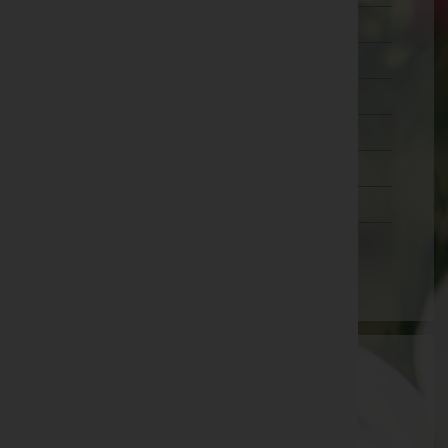
Wien 18.,Währing
Wien 19.,Döbling
Wien 20.,Brigittenau
Wien 21.,Floridsdorf
Wien 22.,Donaustadt
Wien 23.,Liesing
Wien(Stadt)
Aktuelle Todesfälle
Gerlinger Heinz -
Aufbahrungshalle Unterrohr