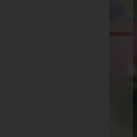
Wien
Aktuelle Todesfälle
Thomas Mittermayr -
Aufbahrungshalle Weibern
Theresia Deubl -
Pfarrkirche Aschach an der Steyr
Franz Kinast -
Pfarrkirche Eberschwang
Ingrid Kriegler -
Pfarrkirche Eberschwang
Maria Hagauer -
Aufbahrungshalle Waldneukirchen
Franz Xaver Gadermaier -
Pfarrkirche Eberschwang
Gertrud Kaltenböck -
Pfarrkirche Waldneukirchen