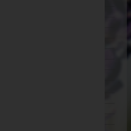
Ried im Innkreis
Rohrbach
Schärding
Steyr-Land
Steyr(Stadt)
Urfahr-Umgebung
Vöcklabruck
Wels-Land
Wels(Stadt)
Salzburg
Steiermark
Tirol
Vorarlberg