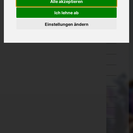
Alle akzeptieren
Kärnten
Ich lehne ab
Niederösterreich
Einstellungen ändern
Oberösterreich
Braunau am Inn
Eferding
Freistadt
Gmunden
Grieskirchen
Kirchdorf an der Krems
Linz-Land
Linz(Stadt)
Perg