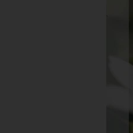
Marianne Benetseder -
Aufbahrungshalle Weibern
Marianne Rabengruber -
Aufbahrungshalle Weibern
Franz Grammer -
Pfarrkirche Waldneukirchen
Maria Ganglbauer -
Pfarrkirche Waldneukirchen
Edwin Ulbel -
Pfarrkirche Eberschwang
Christian Steinmair -
Aufbahrungshalle Sierning
Ingeborg Steinmayer -
Aufbahrungshalle Sierning
Helmut Berger -
Pfarrkirche Eberschwang
Rosemarie Dirisamer -
Aufbahrungshalle Weibern
Rudolf Kaiser -
Pfarrkirche Eberschwang
Herbert Maier -
Aufbahrungshalle Adlwang
Rudolf Harra -
Aufbahrungshalle Weibern
Katharina Harra -
Pfarrkirche Eberschwang