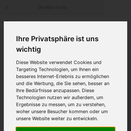
Menü
Öffentlicher Bereich
bestatter
.at
Sterbeanzeigen
Was ist zu tun
Traditionelle
Informationswebsite der österreichischen Bestatter
ch
Rat & Hilfe im Trauerfall
Bestattungsar
Alternative B
Ihre Privatsphäre ist uns
Navigation
wichtig
h
Ihre Bestatter
Leistungen de
überspringen
Diese Website verwendet Cookies und
Kosten
Targeting Technologien, um Ihnen ein
besseres Internet-Erlebnis zu ermöglichen
Vorsorge
und die Werbung, die Sie sehen, besser an
Ihre Bedürfnisse anzupassen. Diese
Technologien nutzen wir außerdem, um
Ergebnisse zu messen, um zu verstehen,
Bundesland
woher unsere Besucher kommen oder um
unsere Website weiter zu entwickeln.
Burgenland