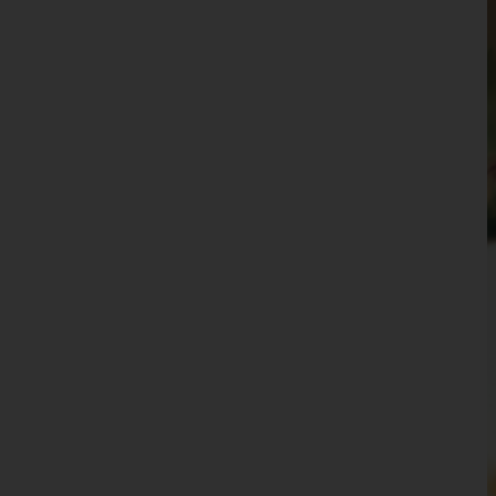
Wien 14.,Penzing
Wien 15.,Rudolfsheim-Fünfhaus
Wien 16.,Ottakring
Wien 17.,Hernals
Wien 18.,Währing
Wien 19.,Döbling
Wien 20.,Brigittenau
Wien 21.,Floridsdorf
Wien 22.,Donaustadt
Wien 23.,Liesing
Wien(Stadt)