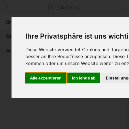
Menü
Öffentlicher Bereich
bestatter
.at
Sterbeanzeigen
Ihre Privatsphäre ist uns wicht
Informationswebsite der österreichischen Bestatter
Rat & Hilfe im Trauerfall
Diese Website verwendet Cookies und Targeting
Ihre Bestatter
Navigation
Sterbeanzeigen
Rat & Hilfe im Trauerfall
Ihre Bestatter
besser an Ihre Bedürfnisse anzupassen. Diese
überspringen
kommen oder um unsere Website weiter zu ent
Alle akzeptieren
Ich lehne ab
Einstellun
Bundesland