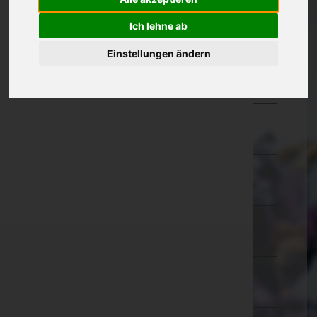
Kärnten
Ich lehne ab
Niederösterreich
Einstellungen ändern
Oberösterreich
Braunau am Inn
Eferding
Freistadt
Gmunden
Grieskirchen
Kirchdorf an der Krems
Linz-Land
Linz(Stadt)
Perg