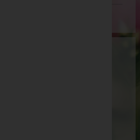
Wien
Aktuelle Todesfälle
Walter Brühwasser -
Pfarrkirche Sattledt
Augustine Platzer -
Pfarrkirche Sattledt
Josef Kammerer -
Pfarrkirche Waldneukirchen
Josef Meingaßner -
Pfarrkirche Eberschwang
Maria Maderthaner -
Pfarrkirche Waldneukirchen
Paula Köck -
Aufbahrungshalle Weibern
Günter Binder -
Pfarrkirche Sattledt