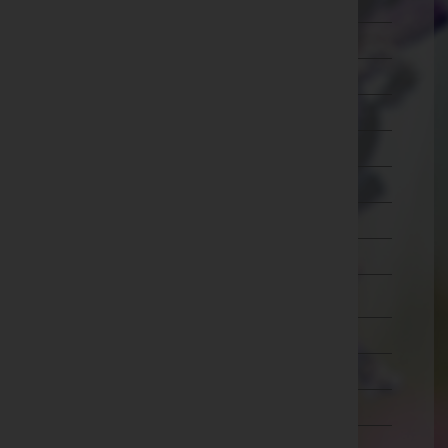
Ried im Innkreis
Rohrbach
Schärding
Steyr-Land
Steyr(Stadt)
Urfahr-Umgebung
Vöcklabruck
Wels-Land
Wels(Stadt)
Salzburg
Steiermark
Tirol
Vorarlberg