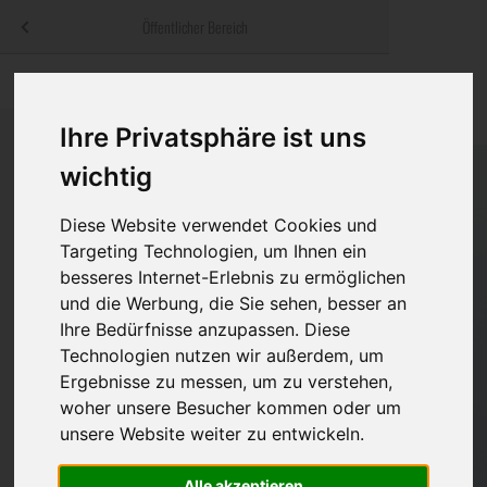
Menü
Öffentlicher Bereich
bestatter
.at
Sterbeanzeigen
Was ist zu tun
Traditionelle
Informationswebsite der österreichischen Bestatter
Ihre Privatsphäre ist uns
ch
Rat & Hilfe im Trauerfall
Bestattungsar
Alternative B
Navigation
wichtig
h
Ihre Bestatter
Leistungen de
überspringen
Diese Website verwendet Cookies und
Kosten
Targeting Technologien, um Ihnen ein
besseres Internet-Erlebnis zu ermöglichen
Vorsorge
und die Werbung, die Sie sehen, besser an
Ihre Bedürfnisse anzupassen. Diese
Technologien nutzen wir außerdem, um
Ergebnisse zu messen, um zu verstehen,
Bundesland
woher unsere Besucher kommen oder um
unsere Website weiter zu entwickeln.
Burgenland
Alle akzeptieren