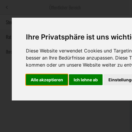
Menü
Öffentlicher Bereich
bestatter
.at
Sterbeanzeigen
Ihre Privatsphäre ist uns wicht
Informationswebsite der österreichischen Bestatter
Rat & Hilfe im Trauerfall
Diese Website verwendet Cookies und Targeting
Ihre Bestatter
Navigation
Sterbeanzeigen
Rat & Hilfe im Trauerfall
Ihre Bestatter
besser an Ihre Bedürfnisse anzupassen. Diese
überspringen
kommen oder um unsere Website weiter zu ent
Alle akzeptieren
Ich lehne ab
Einstellun
Bundesland