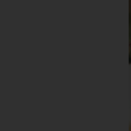
Wien 14.,Penzing
Wien 15.,Rudolfsheim-Fünfhaus
Wien 16.,Ottakring
Wien 17.,Hernals
Wien 18.,Währing
Wien 19.,Döbling
Wien 20.,Brigittenau
Wien 21.,Floridsdorf
Wien 22.,Donaustadt
Wien 23.,Liesing
Wien(Stadt)