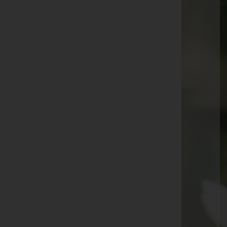
Cordula Vallazza -
Fulpmes
Johann Ranalter -
Fulpmes
Christian Engel -
Kematen in Tirol
Karl Walter Passath -
Matrei am Brenner
Adelheid Ortner -
Obernberg
Hans Oberdacher -
Steinach am Brenner
Philipp Denifl -
Fulpmes
Helene Lener -
Mieders
Margit Ilmer -
Fulpmes
Valentin Strickner -
Navis
Peter Halder -
Navis
Elisabeth Pekarek -
Fulpmes
Anna Stern -
Neustift im Stubaital