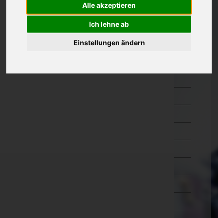
Alle akzeptieren
Oberösterreich
Ich lehne ab
Braunau am Inn
Eferding
Einstellungen ändern
Freistadt
Gmunden
Grieskirchen
Kirchdorf an der Krems
Linz-Land
Linz(Stadt)
Perg
Ried im Innkreis
Rohrbach