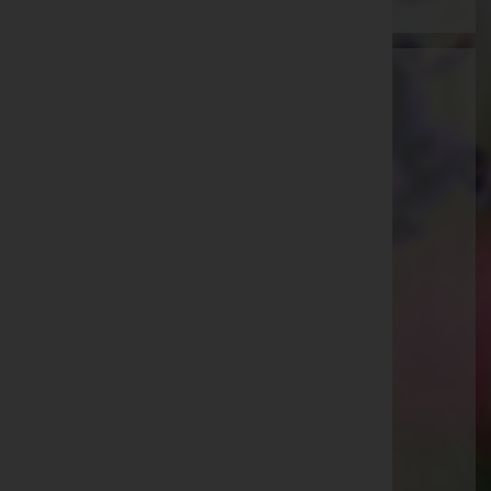
Bestattung Güttersberger GmbH -
Bestattung
Innsbruck-Land, Tirol
Website:
https://bestattung-guettersberger.at/
E-Mail:
info@bestattung-guettersberger.at
Telefon: +43 5273 20 606
Matrei/Brenner
Waldfrieden 23, 6143 Matrei/Brenner
Aktuelle Todesfälle
Josef Hupf -
Telfes im Stubai