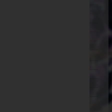
Schärding
Steyr-Land
Steyr(Stadt)
Urfahr-Umgebung
Vöcklabruck
Wels-Land
Wels(Stadt)
Salzburg
Steiermark
Tirol
Vorarlberg
Wien