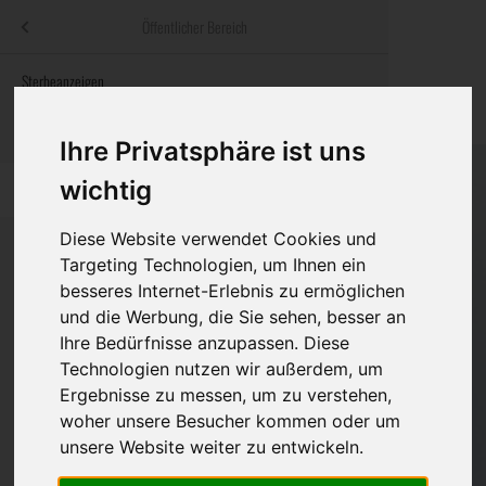
Menü
Öffentlicher Bereich
bestatter
.at
Sterbeanzeigen
Was ist zu tun
Traditionelle
Informationswebsite der österreichischen Bestatter
ch
Rat & Hilfe im Trauerfall
Bestattungsar
Alternative B
Ihre Privatsphäre ist uns
Navigation
wichtig
h
Ihre Bestatter
Leistungen de
überspringen
Diese Website verwendet Cookies und
Kosten
Targeting Technologien, um Ihnen ein
besseres Internet-Erlebnis zu ermöglichen
Vorsorge
Bundesland
und die Werbung, die Sie sehen, besser an
Ihre Bedürfnisse anzupassen. Diese
Technologien nutzen wir außerdem, um
Ergebnisse zu messen, um zu verstehen,
Burgenland
woher unsere Besucher kommen oder um
Kärnten
unsere Website weiter zu entwickeln.
Niederösterreich