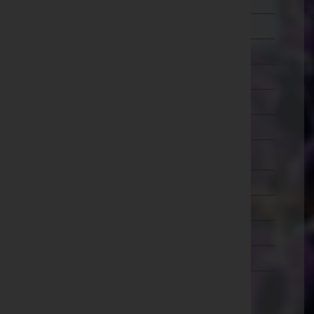
Schärding
Steyr-Land
Steyr(Stadt)
Urfahr-Umgebung
Vöcklabruck
Wels-Land
Wels(Stadt)
Salzburg
Steiermark
Tirol
Vorarlberg
Wien