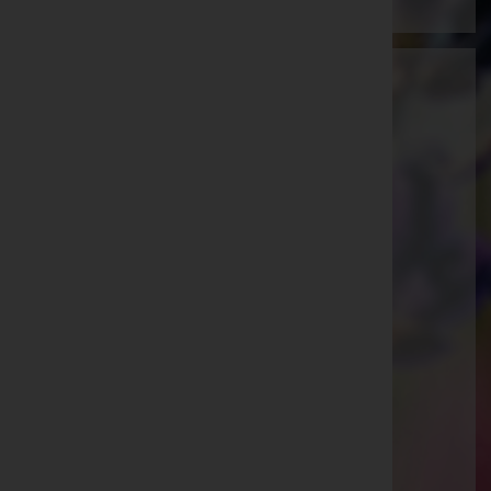
Bestattung Sammer GmbH
Eisenstadt-Umgebung, Burgenland
Donnerskirchen
Eisenstädter Straße 7, 7082 Donnerskirchen
Müllendorf
Hauptstraße 139, 7052 Müllendorf
Breitenbrunn
Prangerstraße 12, 7091 Breitenbrunn
Oggau am Neusiedler See