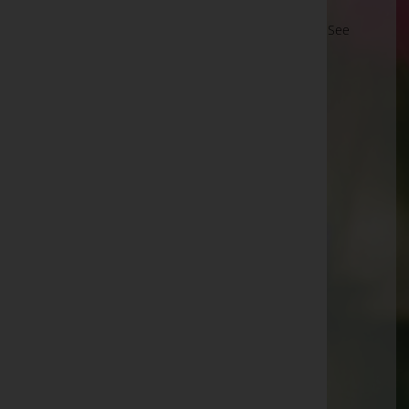
Sebastianstraße 17, 7063 Oggau am Neusiedler See
Oslip
Weinbergstraße 28, 7064 Oslip
Schützen am Gebirge
Weingartengasse 5, 7081 Schützen am Gebirge
Oslip
Hutweide 17, 7064 Oslip
Oggau am Neusiedler See
Seegasse 33, 7063 Oggau am Neusiedler See
Donnerskirchen