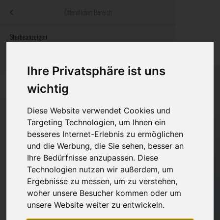
Menü
Öffentlicher Bereich
bestatter
.at
Sterbeanzeigen
Was ist zu tun
Traditionelle
Informationswebsite der österreichischen Bestatter
ch
Rat & Hilfe im Trauerfall
Bestattungsar
Alternative B
Ihre Privatsphäre ist uns
Navigation
h
Ihre Bestatter
Leistungen de
wichtig
überspringen
Kosten
Diese Website verwendet Cookies und
Targeting Technologien, um Ihnen ein
besseres Internet-Erlebnis zu ermöglichen
Vorsorge
Bundesland
und die Werbung, die Sie sehen, besser an
Ihre Bedürfnisse anzupassen. Diese
Technologien nutzen wir außerdem, um
Burgenland
Ergebnisse zu messen, um zu verstehen,
woher unsere Besucher kommen oder um
Kärnten
unsere Website weiter zu entwickeln.
Niederösterreich