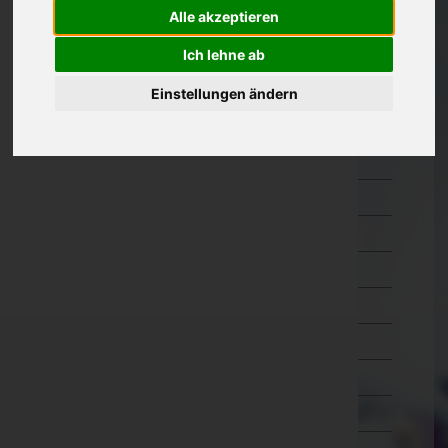
Alle akzeptieren
Oberösterreich
Braunau am Inn
Ich lehne ab
Eferding
Einstellungen ändern
Freistadt
Gmunden
Grieskirchen
Kirchdorf an der Krems
Linz-Land
Linz(Stadt)
Perg
Ried im Innkreis
Rohrbach