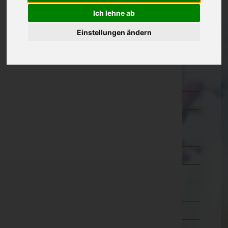
Oberösterreich
Ich lehne ab
Braunau am Inn
Einstellungen ändern
Eferding
Freistadt
Gmunden
Grieskirchen
Kirchdorf an der Krems
Linz-Land
Linz(Stadt)
Perg
Ried im Innkreis
Rohrbach