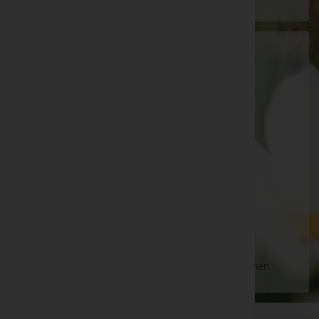
Bestattung der Engel KG
Wien 19.,Döbling, Wien
E-Mail:
buero@bestattung-engel.at
Wien 19.,Döbling
Heiligenstädter Straße 11-25/1/4, 1190 Wien
19.,Döbling
Aktuelle Todesfälle
Es gibt keine Einträge, die Ihrer Suche entsprechen.