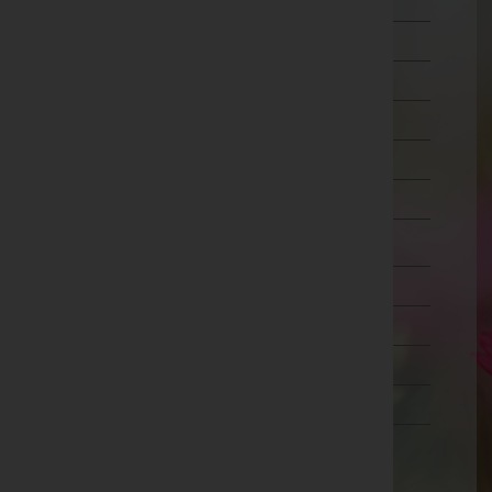
Schärding
Steyr-Land
Steyr(Stadt)
Urfahr-Umgebung
Vöcklabruck
Wels-Land
Wels(Stadt)
Salzburg
Steiermark
Tirol
Vorarlberg
Wien