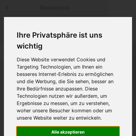
Menü
Öffentlicher Bereich
bestatter
.at
Sterbeanzeigen
Was ist zu tun
Traditionelle
Informationswebsite der österreichischen Bestatter
Ihre Privatsphäre ist uns
ch
Rat & Hilfe im Trauerfall
Bestattungsar
Alternative B
wichtig
Navigation
h
Ihre Bestatter
Leistungen de
überspringen
Diese Website verwendet Cookies und
Targeting Technologien, um Ihnen ein
Kosten
besseres Internet-Erlebnis zu ermöglichen
und die Werbung, die Sie sehen, besser an
Vorsorge
Bundesland
Ihre Bedürfnisse anzupassen. Diese
Technologien nutzen wir außerdem, um
Ergebnisse zu messen, um zu verstehen,
woher unsere Besucher kommen oder um
Burgenland
unsere Website weiter zu entwickeln.
Kärnten
Alle akzeptieren
Niederösterreich