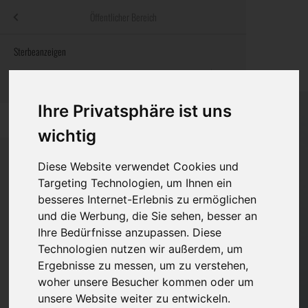
Menü
Öffentlicher Bereich
bestatter
.at
Sterbeanzeigen
Was ist zu tun
Traditionelle
Informationswebsite der österreichischen Bestatter
ch
Rat & Hilfe im Trauerfall
Bestattungsar
Alternative B
Navigation
Ihre Privatsphäre ist uns
h
Ihre Bestatter
Leistungen de
überspringen
wichtig
Kosten
Diese Website verwendet Cookies und
Targeting Technologien, um Ihnen ein
Vorsorge
Bundesland
besseres Internet-Erlebnis zu ermöglichen
und die Werbung, die Sie sehen, besser an
Ihre Bedürfnisse anzupassen. Diese
Technologien nutzen wir außerdem, um
Burgenland
Ergebnisse zu messen, um zu verstehen,
Kärnten
woher unsere Besucher kommen oder um
unsere Website weiter zu entwickeln.
Niederösterreich