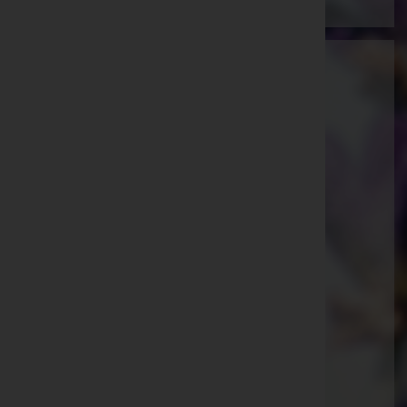
Dewanger GmbH & Co KG
Kaiser Josef-Straße 7
Sankt Pölten(Land), Niederösterreich
Website:
https://dewanger.at
E-Mail:
office@dewanger.at
Telefon: 0223163310
Breitenfurt bei Wien
Hauptstraße 111b, 2384 Breitenfurt bei Wien
Laab im Walde
Schulgasse 2, 2381 Laab im Walde
Mauerbach