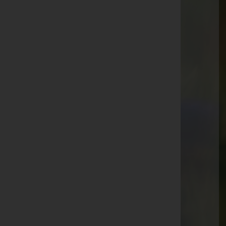
Knabstraße 9, 3013 Tullnerbach
Pressbaum
Hauptstraße 38a, 3021 Pressbaum
Purkersdorf
Tullnerbachstraße 53, 3011 Purkersdorf
Aktuelle Todesfälle
Edith Schmidt -
Friedhof Gablitz
Ingeborg Mayer -
Friedhof Purkersdorf
Ernst Georg Wöhrer -
Friedhof Gablitz
Johann Kratzer -
Friedhof Breitenfurt
Elisabeth Zwiauer -
Friedhof Breitenfurt