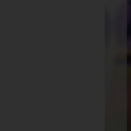
Allhangstraße 14, 3001 Mauerbach
Gablitz
Ferdinand-Ebner-Gasse 4, 3003 Gablitz
Wolfsgraben
Hauptstraße 54, 3012 Wolfsgraben
Pressbaum
Hauptstraße 81, 3021 Pressbaum
Purkersdorf
Kaiser Josef-Straße 7, 3002 Purkersdorf
Tullnerbach