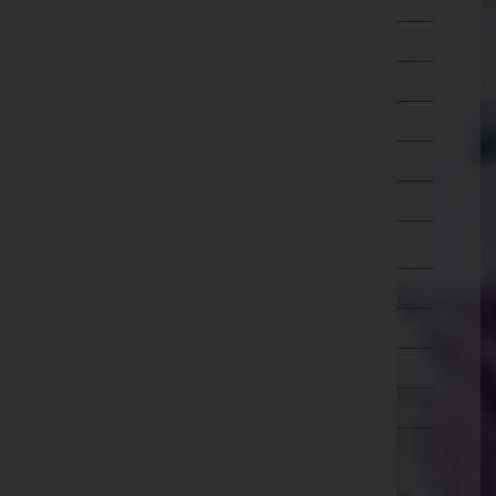
Schärding
Steyr-Land
Steyr(Stadt)
Urfahr-Umgebung
Vöcklabruck
Wels-Land
Wels(Stadt)
Salzburg
Steiermark
Tirol
Vorarlberg
Wien