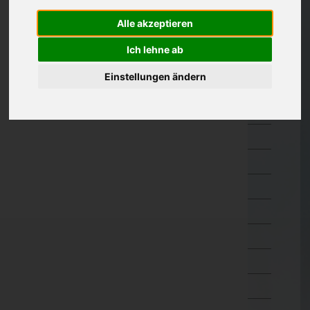
Oberösterreich
Alle akzeptieren
Braunau am Inn
Ich lehne ab
Eferding
Einstellungen ändern
Freistadt
Gmunden
Grieskirchen
Kirchdorf an der Krems
Linz-Land
Linz(Stadt)
Perg
Ried im Innkreis
Rohrbach