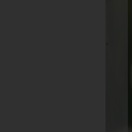
Gottfried Riener -
Friedhof Purkersdorf
Heinrich Martinke -
Friedhof Breitenfurt
Ingrid Kolaczia -
Friedhof Purkersdorf
Margot Hepting
Dipl.-Ing. Rainer Schmutterer -
Friedhof Tullnerbach
Josef Gölles
Maria Klucserics -
Wald der Ewigkeit, Mauerbach
Erika Braunias
Ing. Johann Fötsch
Wolfgang Krauss
Johann Antretter -
Friedhof Purkersdorf
Friedrich Rosner -
Friedhof Gablitz
Erich Schneider -
Friedhof Breitenfurt