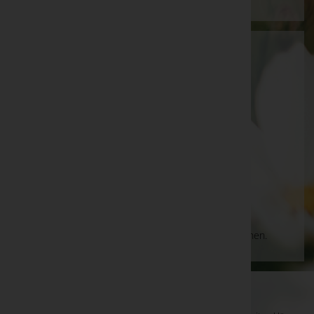
Stögerer GmbH
Oberwart, Burgenland
Pinkafeld
Hauptstraße 19, 7423 Pinkafeld
Aktuelle Todesfälle
Es gibt keine Einträge, die Ihrer Suche entsprechen.
WKO-Link
EIN SERVICE DER