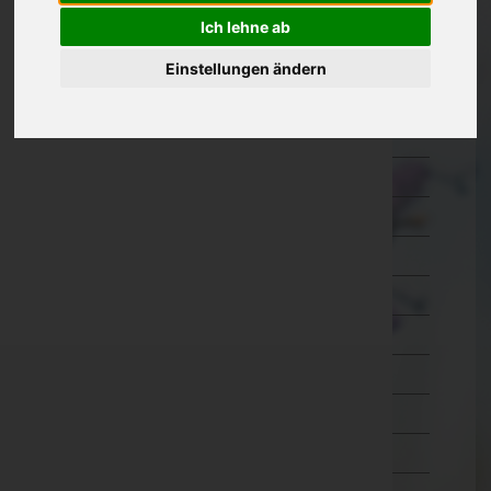
Oberösterreich
Ich lehne ab
Braunau am Inn
Einstellungen ändern
Eferding
Freistadt
Gmunden
Grieskirchen
Kirchdorf an der Krems
Linz-Land
Linz(Stadt)
Perg
Ried im Innkreis
Rohrbach