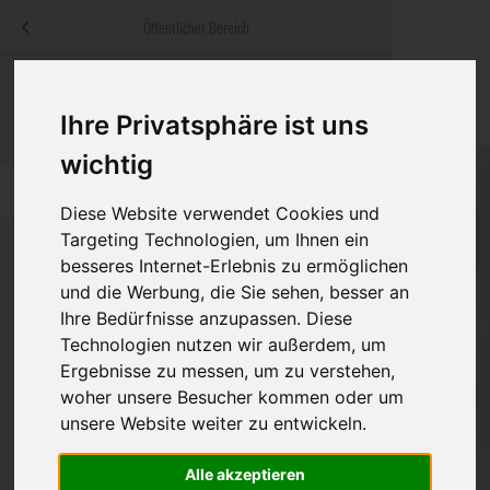
Menü
Öffentlicher Bereich
bestatter
.at
Sterbeanzeigen
Was ist zu tun
Traditionelle
Informationswebsite der österreichischen Bestatter
Ihre Privatsphäre ist uns
ch
Rat & Hilfe im Trauerfall
Bestattungsar
Alternative B
wichtig
Navigation
h
Ihre Bestatter
Leistungen de
überspringen
Diese Website verwendet Cookies und
Targeting Technologien, um Ihnen ein
Kosten
besseres Internet-Erlebnis zu ermöglichen
und die Werbung, die Sie sehen, besser an
Vorsorge
Bundesland
Ihre Bedürfnisse anzupassen. Diese
Technologien nutzen wir außerdem, um
Ergebnisse zu messen, um zu verstehen,
woher unsere Besucher kommen oder um
Burgenland
unsere Website weiter zu entwickeln.
Kärnten
Alle akzeptieren
Niederösterreich