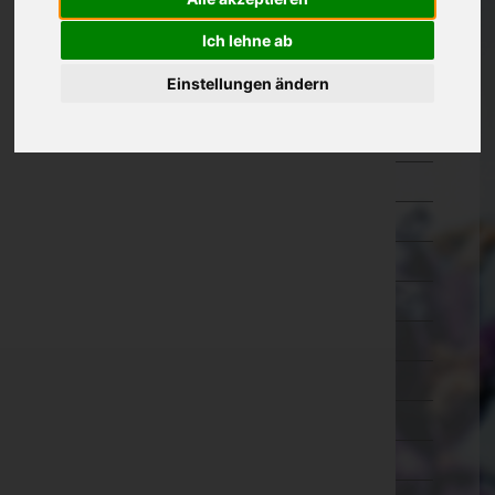
Kärnten
Ich lehne ab
Niederösterreich
Einstellungen ändern
Oberösterreich
Braunau am Inn
Eferding
Freistadt
Gmunden
Grieskirchen
Kirchdorf an der Krems
Linz-Land
Linz(Stadt)
Perg