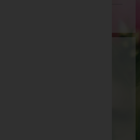
Wien
Aktuelle Todesfälle
Walter Brühwasser -
Pfarrkirche Sattledt
Augustine Platzer -
Pfarrkirche Sattledt
Josef Kammerer -
Pfarrkirche Waldneukirchen
Josef Meingaßner -
Pfarrkirche Eberschwang
Maria Maderthaner -
Pfarrkirche Waldneukirchen
Paula Köck -
Aufbahrungshalle Weibern
Günter Binder -
Pfarrkirche Sattledt