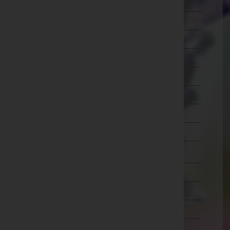
Ried im Innkreis
Rohrbach
Schärding
Steyr-Land
Steyr(Stadt)
Urfahr-Umgebung
Vöcklabruck
Wels-Land
Wels(Stadt)
Salzburg
Steiermark
Tirol
Vorarlberg