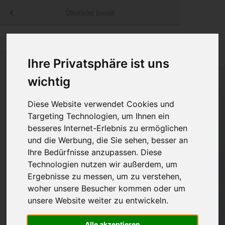
Menü
Öffentlicher Bereich
bestatter
.at
Sterbeanzeigen
Was ist zu tun
Traditionelle
Informationswebsite der österreichischen Bestatter
Ihre Privatsphäre ist uns
ch
Rat & Hilfe im Trauerfall
Bestattungsar
Alternative B
Navigation
wichtig
h
Ihre Bestatter
Leistungen de
überspringen
Diese Website verwendet Cookies und
Kosten
Targeting Technologien, um Ihnen ein
besseres Internet-Erlebnis zu ermöglichen
Vorsorge
und die Werbung, die Sie sehen, besser an
Ihre Bedürfnisse anzupassen. Diese
Technologien nutzen wir außerdem, um
Ergebnisse zu messen, um zu verstehen,
Bundesland
woher unsere Besucher kommen oder um
unsere Website weiter zu entwickeln.
Burgenland
Alle akzeptieren