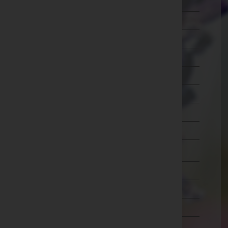
Ried im Innkreis
Rohrbach
Schärding
Steyr-Land
Steyr(Stadt)
Urfahr-Umgebung
Vöcklabruck
Wels-Land
Wels(Stadt)
Salzburg
Steiermark
Tirol
Vorarlberg