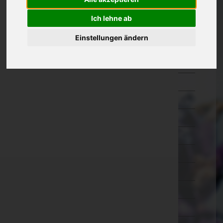
Kärnten
Ich lehne ab
Niederösterreich
Einstellungen ändern
Oberösterreich
Braunau am Inn
Eferding
Freistadt
Gmunden
Grieskirchen
Kirchdorf an der Krems
Linz-Land
Linz(Stadt)
Perg