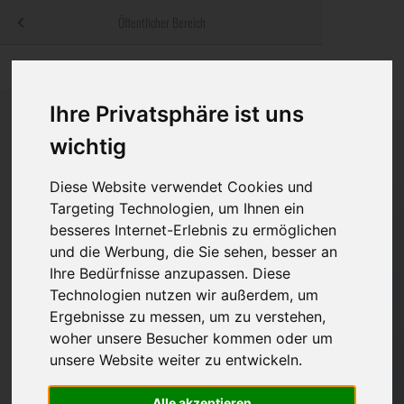
Menü
Öffentlicher Bereich
bestatter
.at
Sterbeanzeigen
Was ist zu tun
Traditionelle
Informationswebsite der österreichischen Bestatter
Ihre Privatsphäre ist uns
ch
Rat & Hilfe im Trauerfall
Bestattungsar
Alternative B
Navigation
wichtig
h
Ihre Bestatter
Leistungen de
überspringen
Diese Website verwendet Cookies und
Kosten
Targeting Technologien, um Ihnen ein
besseres Internet-Erlebnis zu ermöglichen
Vorsorge
und die Werbung, die Sie sehen, besser an
Ihre Bedürfnisse anzupassen. Diese
Technologien nutzen wir außerdem, um
Ergebnisse zu messen, um zu verstehen,
Bundesland
woher unsere Besucher kommen oder um
unsere Website weiter zu entwickeln.
Burgenland
Alle akzeptieren