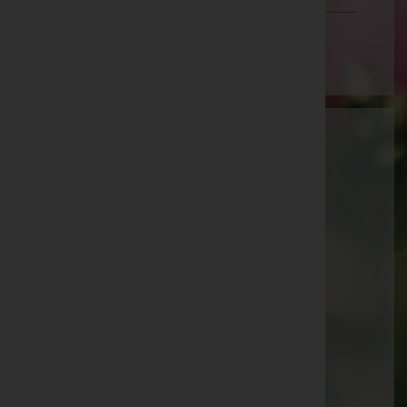
Wien
Aktuelle Todesfälle
Walter Brühwasser -
Pfarrkirche Sattledt
Augustine Platzer -
Pfarrkirche Sattledt
Josef Kammerer -
Pfarrkirche Waldneukirchen
Josef Meingaßner -
Pfarrkirche Eberschwang
Maria Maderthaner -
Pfarrkirche Waldneukirchen
Paula Köck -
Aufbahrungshalle Weibern
Günter Binder -
Pfarrkirche Sattledt