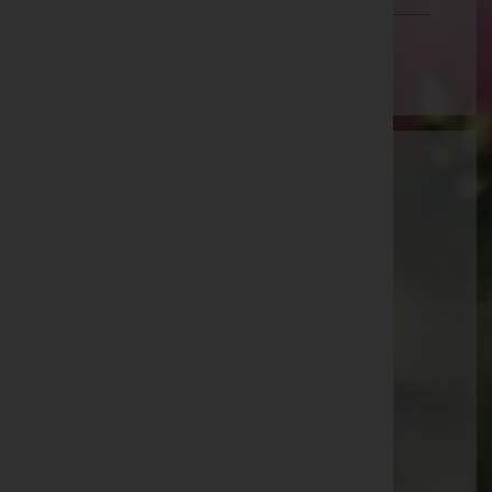
Wien
Aktuelle Todesfälle
Walter Brühwasser -
Pfarrkirche Sattledt
Augustine Platzer -
Pfarrkirche Sattledt
Josef Kammerer -
Pfarrkirche Waldneukirchen
Josef Meingaßner -
Pfarrkirche Eberschwang
Maria Maderthaner -
Pfarrkirche Waldneukirchen
Paula Köck -
Aufbahrungshalle Weibern
Günter Binder -
Pfarrkirche Sattledt