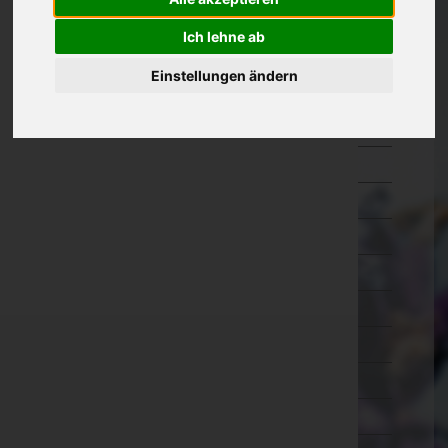
Kärnten
Ich lehne ab
Niederösterreich
Einstellungen ändern
Oberösterreich
Braunau am Inn
Eferding
Freistadt
Gmunden
Grieskirchen
Kirchdorf an der Krems
Linz-Land
Linz(Stadt)
Perg