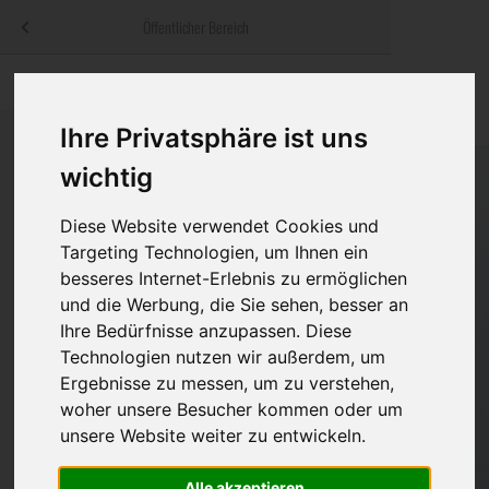
Menü
Öffentlicher Bereich
bestatter
.at
Sterbeanzeigen
Was ist zu tun
Traditionelle
Informationswebsite der österreichischen Bestatter
Ihre Privatsphäre ist uns
ch
Rat & Hilfe im Trauerfall
Bestattungsar
Alternative B
Navigation
wichtig
h
Ihre Bestatter
Leistungen de
überspringen
Diese Website verwendet Cookies und
Kosten
Targeting Technologien, um Ihnen ein
besseres Internet-Erlebnis zu ermöglichen
Vorsorge
und die Werbung, die Sie sehen, besser an
Ihre Bedürfnisse anzupassen. Diese
Technologien nutzen wir außerdem, um
Ergebnisse zu messen, um zu verstehen,
Bundesland
woher unsere Besucher kommen oder um
unsere Website weiter zu entwickeln.
Burgenland
Alle akzeptieren