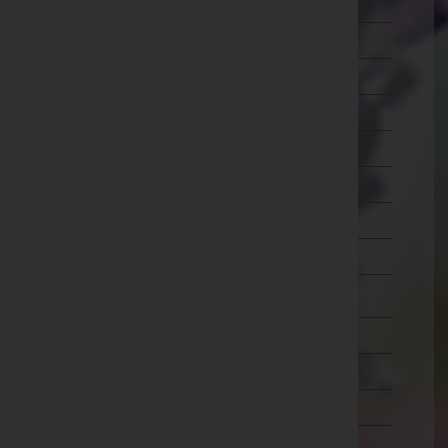
Ried im Innkreis
Rohrbach
Schärding
Steyr-Land
Steyr(Stadt)
Urfahr-Umgebung
Vöcklabruck
Wels-Land
Wels(Stadt)
Salzburg
Steiermark
Tirol
Vorarlberg