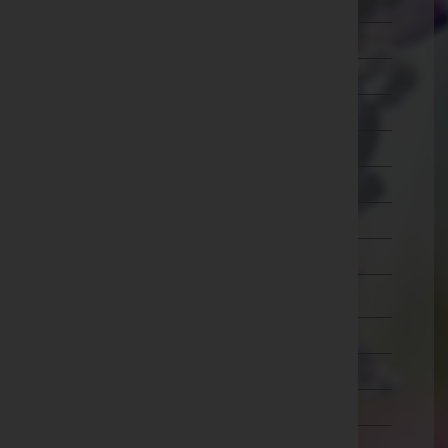
Ried im Innkreis
Rohrbach
Schärding
Steyr-Land
Steyr(Stadt)
Urfahr-Umgebung
Vöcklabruck
Wels-Land
Wels(Stadt)
Salzburg
Steiermark
Tirol
Vorarlberg