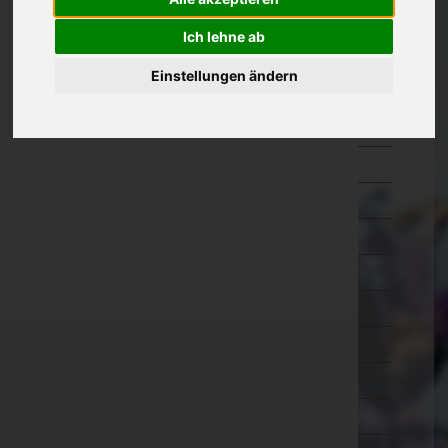
Kärnten
Ich lehne ab
Niederösterreich
Einstellungen ändern
Oberösterreich
Braunau am Inn
Eferding
Freistadt
Gmunden
Grieskirchen
Kirchdorf an der Krems
Linz-Land
Linz(Stadt)
Perg