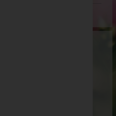
Wien
Aktuelle Todesfälle
Walter Brühwasser -
Pfarrkirche Sattledt
Augustine Platzer -
Pfarrkirche Sattledt
Josef Kammerer -
Pfarrkirche Waldneukirchen
Josef Meingaßner -
Pfarrkirche Eberschwang
Maria Maderthaner -
Pfarrkirche Waldneukirchen
Paula Köck -
Aufbahrungshalle Weibern
Günter Binder -
Pfarrkirche Sattledt