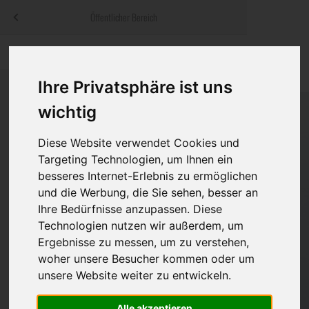
Menü
Öffentlicher Bereich
bestatter
.at
Sterbeanzeigen
Was ist zu tun
Traditionelle
Informationswebsite der österreichischen Bestatter
Ihre Privatsphäre ist uns
ch
Rat & Hilfe im Trauerfall
Bestattungsar
Alternative B
Navigation
wichtig
h
Ihre Bestatter
Leistungen de
überspringen
Diese Website verwendet Cookies und
Kosten
Targeting Technologien, um Ihnen ein
besseres Internet-Erlebnis zu ermöglichen
Vorsorge
und die Werbung, die Sie sehen, besser an
Ihre Bedürfnisse anzupassen. Diese
Technologien nutzen wir außerdem, um
Ergebnisse zu messen, um zu verstehen,
Bundesland
woher unsere Besucher kommen oder um
unsere Website weiter zu entwickeln.
Burgenland
Alle akzeptieren