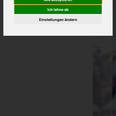
Kärnten
Ich lehne ab
Niederösterreich
Einstellungen ändern
Oberösterreich
Braunau am Inn
Eferding
Freistadt
Gmunden
Grieskirchen
Kirchdorf an der Krems
Linz-Land
Linz(Stadt)
Perg