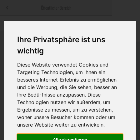
Menü
Öffentlicher Bereich
bestatter
.at
Sterbeanzeigen
Was ist zu tun
Traditionelle
Informationswebsite der österreichischen Bestatter
Ihre Privatsphäre ist uns
ch
Rat & Hilfe im Trauerfall
Bestattungsar
Alternative B
Navigation
wichtig
h
Ihre Bestatter
Leistungen de
überspringen
Diese Website verwendet Cookies und
Kosten
Targeting Technologien, um Ihnen ein
besseres Internet-Erlebnis zu ermöglichen
Vorsorge
und die Werbung, die Sie sehen, besser an
Ihre Bedürfnisse anzupassen. Diese
Technologien nutzen wir außerdem, um
Ergebnisse zu messen, um zu verstehen,
Bundesland
woher unsere Besucher kommen oder um
unsere Website weiter zu entwickeln.
Burgenland
Alle akzeptieren