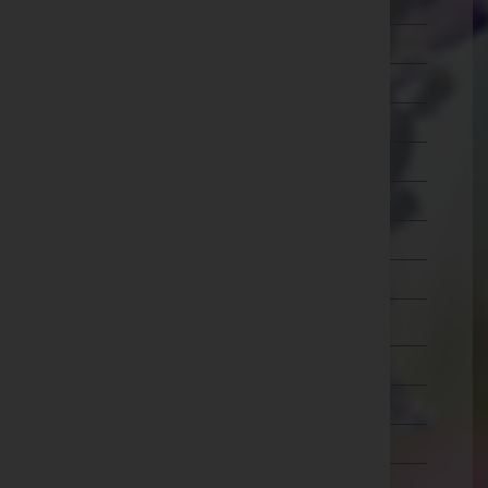
Ried im Innkreis
Rohrbach
Schärding
Steyr-Land
Steyr(Stadt)
Urfahr-Umgebung
Vöcklabruck
Wels-Land
Wels(Stadt)
Salzburg
Steiermark
Tirol
Vorarlberg