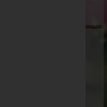
Wien
Aktuelle Todesfälle
Walter Brühwasser -
Pfarrkirche Sattledt
Augustine Platzer -
Pfarrkirche Sattledt
Josef Kammerer -
Pfarrkirche Waldneukirchen
Josef Meingaßner -
Pfarrkirche Eberschwang
Maria Maderthaner -
Pfarrkirche Waldneukirchen
Paula Köck -
Aufbahrungshalle Weibern
Günter Binder -
Pfarrkirche Sattledt