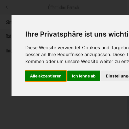
Menü
Öffentlicher Bereich
bestatter
.at
Sterbeanzeigen
Ihre Privatsphäre ist uns wicht
Informationswebsite der österreichischen Bestatter
Rat & Hilfe im Trauerfall
Diese Website verwendet Cookies und Targeting
Ihre Bestatter
Navigation
Sterbeanzeigen
Rat & Hilfe im Trauerfall
Ihre Bestatter
besser an Ihre Bedürfnisse anzupassen. Diese
überspringen
kommen oder um unsere Website weiter zu ent
Alle akzeptieren
Ich lehne ab
Einstellun
Bundesland