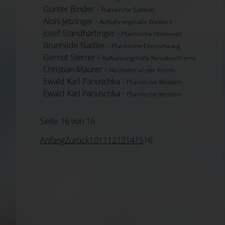
Günter Binder -
Pfarrkirche Sattledt
Alois Jetzinger -
Aufbahrungshalle Weibern
Josef Standhartinger -
Pfarrkirche Hohenzell
Brunhilde Nadler -
Pfarrkirche Eberschwang
Gernot Sterrer -
Aufbahrungshalle Kematen/Krems
Christian Maurer -
Neuhofen an der Krems
Ewald Karl Panuschka -
Pfarrkirche Weibern
Ewald Karl Panuschka -
Pfarrkirche Weibern
Seite 16 von 16
Anfang
Zurück
10
11
12
13
14
15
16