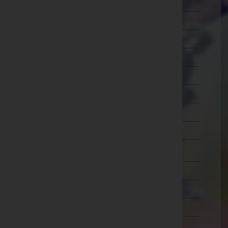
Ried im Innkreis
Rohrbach
Schärding
Steyr-Land
Steyr(Stadt)
Urfahr-Umgebung
Vöcklabruck
Wels-Land
Wels(Stadt)
Salzburg
Steiermark
Tirol
Vorarlberg