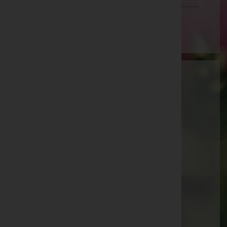
Wien
Aktuelle Todesfälle
Walter Brühwasser -
Pfarrkirche Sattledt
Augustine Platzer -
Pfarrkirche Sattledt
Josef Kammerer -
Pfarrkirche Waldneukirchen
Josef Meingaßner -
Pfarrkirche Eberschwang
Maria Maderthaner -
Pfarrkirche Waldneukirchen
Paula Köck -
Aufbahrungshalle Weibern
Günter Binder -
Pfarrkirche Sattledt