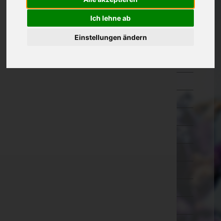
Kärnten
Ich lehne ab
Niederösterreich
Einstellungen ändern
Oberösterreich
Braunau am Inn
Eferding
Freistadt
Gmunden
Grieskirchen
Kirchdorf an der Krems
Linz-Land
Linz(Stadt)
Perg