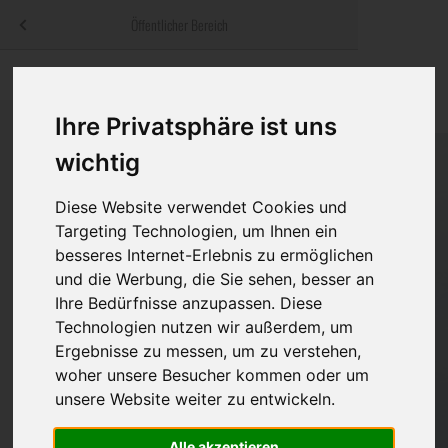
Menü
Öffentlicher Bereich
bestatter
.at
Sterbeanzeigen
Was ist zu tun
Traditionelle
Informationswebsite der österreichischen Bestatter
Ihre Privatsphäre ist uns
ch
Rat & Hilfe im Trauerfall
Bestattungsar
Alternative B
Navigation
wichtig
h
Ihre Bestatter
Leistungen de
überspringen
Diese Website verwendet Cookies und
Kosten
Targeting Technologien, um Ihnen ein
besseres Internet-Erlebnis zu ermöglichen
Vorsorge
und die Werbung, die Sie sehen, besser an
Ihre Bedürfnisse anzupassen. Diese
Technologien nutzen wir außerdem, um
Ergebnisse zu messen, um zu verstehen,
Bundesland
woher unsere Besucher kommen oder um
unsere Website weiter zu entwickeln.
Burgenland
Alle akzeptieren