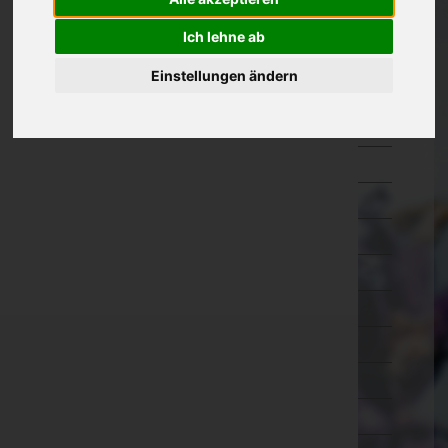
Kärnten
Ich lehne ab
Niederösterreich
Einstellungen ändern
Oberösterreich
Braunau am Inn
Eferding
Freistadt
Gmunden
Grieskirchen
Kirchdorf an der Krems
Linz-Land
Linz(Stadt)
Perg