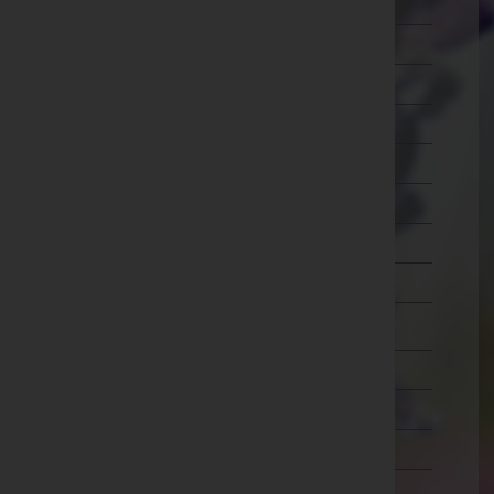
Ried im Innkreis
Rohrbach
Schärding
Steyr-Land
Steyr(Stadt)
Urfahr-Umgebung
Vöcklabruck
Wels-Land
Wels(Stadt)
Salzburg
Steiermark
Tirol
Vorarlberg