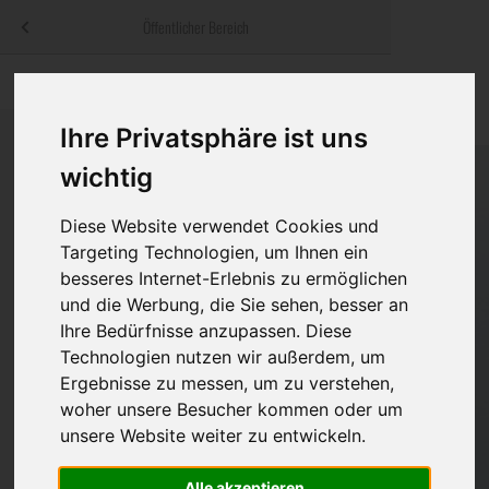
Menü
Öffentlicher Bereich
bestatter
.at
Sterbeanzeigen
Was ist zu tun
Traditionelle
Informationswebsite der österreichischen Bestatter
Ihre Privatsphäre ist uns
ch
Rat & Hilfe im Trauerfall
Bestattungsar
Alternative B
Navigation
wichtig
h
Ihre Bestatter
Leistungen de
überspringen
Diese Website verwendet Cookies und
Kosten
Targeting Technologien, um Ihnen ein
besseres Internet-Erlebnis zu ermöglichen
Vorsorge
und die Werbung, die Sie sehen, besser an
Ihre Bedürfnisse anzupassen. Diese
Technologien nutzen wir außerdem, um
Ergebnisse zu messen, um zu verstehen,
Bundesland
woher unsere Besucher kommen oder um
unsere Website weiter zu entwickeln.
Burgenland
Alle akzeptieren