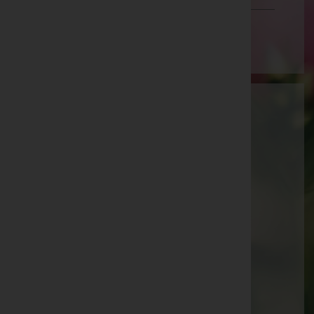
Wien
Aktuelle Todesfälle
Walter Brühwasser -
Pfarrkirche Sattledt
Augustine Platzer -
Pfarrkirche Sattledt
Josef Kammerer -
Pfarrkirche Waldneukirchen
Josef Meingaßner -
Pfarrkirche Eberschwang
Maria Maderthaner -
Pfarrkirche Waldneukirchen
Paula Köck -
Aufbahrungshalle Weibern
Günter Binder -
Pfarrkirche Sattledt