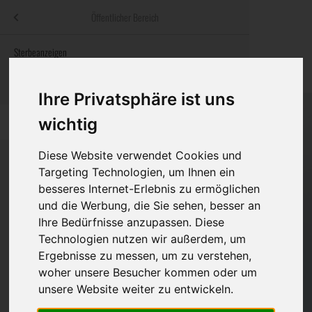
Menü
Öffentlicher Bereich
bestatter
.at
Sterbeanzeigen
Was ist zu tun
Traditionelle
Informationswebsite der österreichischen Bestatter
ch
Rat & Hilfe im Trauerfall
Bestattungsar
Alternative B
Ihre Privatsphäre ist uns
Navigation
wichtig
h
Ihre Bestatter
Leistungen de
überspringen
Diese Website verwendet Cookies und
Kosten
Targeting Technologien, um Ihnen ein
besseres Internet-Erlebnis zu ermöglichen
Vorsorge
Bundesland
und die Werbung, die Sie sehen, besser an
Ihre Bedürfnisse anzupassen. Diese
Technologien nutzen wir außerdem, um
Burgenland
Ergebnisse zu messen, um zu verstehen,
woher unsere Besucher kommen oder um
Kärnten
unsere Website weiter zu entwickeln.
Niederösterreich