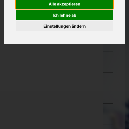
Alle akzeptieren
Oberösterreich
Braunau am Inn
Ich lehne ab
Eferding
Einstellungen ändern
Freistadt
Gmunden
Grieskirchen
Kirchdorf an der Krems
Linz-Land
Linz(Stadt)
Perg
Ried im Innkreis
Rohrbach