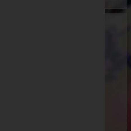
Ammann Bestattung GmbH
Feldkirch, Vorarlberg
E-Mail:
office@bestattung-ammann.at
Hohenems
Kaiser-Josef-Straße 20, 6845 Hohenems
Rankweil
Splügenweg 1, 6830 Rankweil
Götzis
St.-Ulrich-Straße 2, 6840 Götzis