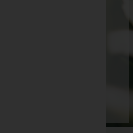
Traudl Rüdisser
Aloisia Fend
Ludwig Langer
Guntram Matt
Gottfried Fritz Mally
Doris Enzinger
Armin Schwarzmann
Elisabeth Keckeis
Sepp Sindler
Seite 11 von 87
Anfang
Zurück
8
9
10
11
12
13
14
Vorwärts
Ende