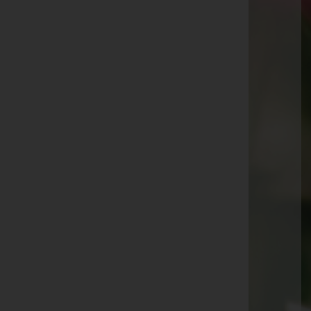
Aktuelle Todesfälle
Renate Ess
Erna Morscher
Tomo Rasljic
Maria Frick
Elfriede Pilgram
Alfred Ebner
Reinhard Kopf
Reinhold Hinteregger
Fini Längle
Traudl Kresser
Erwin Markart