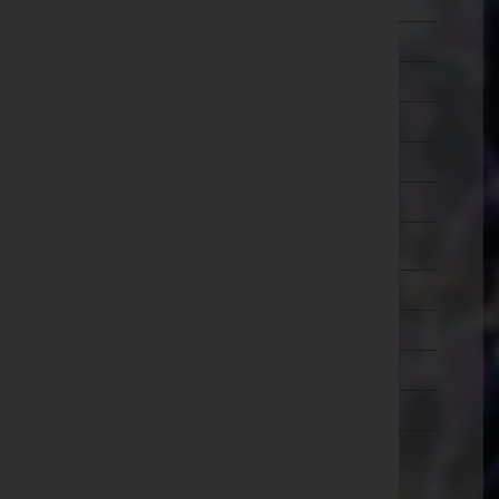
Schärding
Steyr-Land
Steyr(Stadt)
Urfahr-Umgebung
Vöcklabruck
Wels-Land
Wels(Stadt)
Salzburg
Steiermark
Tirol
Vorarlberg
Wien