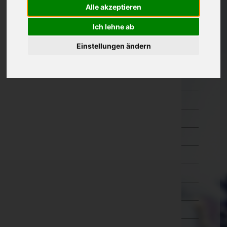
Alle akzeptieren
Oberösterreich
Braunau am Inn
Ich lehne ab
Eferding
Einstellungen ändern
Freistadt
Gmunden
Grieskirchen
Kirchdorf an der Krems
Linz-Land
Linz(Stadt)
Perg
Ried im Innkreis
Rohrbach