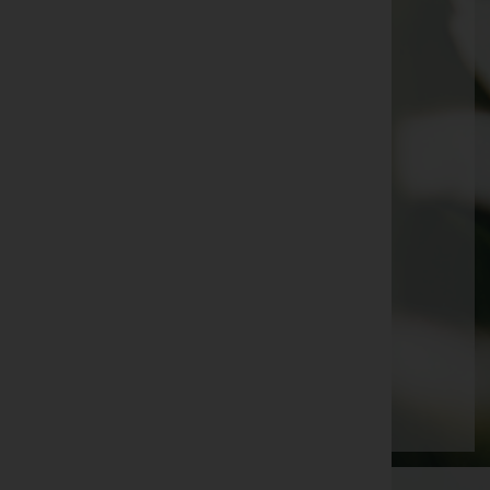
Regina Offenhauser
Walter Frank Dietrich
Karl Puff
Karl Puff
Irmgard Makoru
Winfried Fuchs
Heinz Bitsche
Karl Fußenegger
Sofie Simma
Seite 9 von 87
Anfang
Zurück
6
7
8
9
10
11
12
Vorwärts
Ende