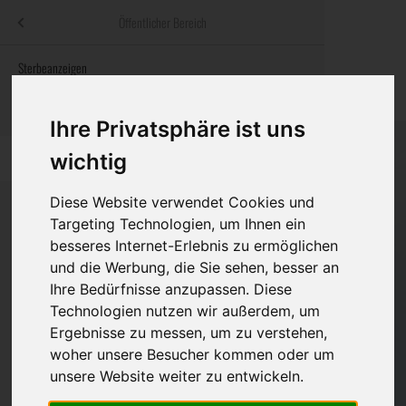
Menü
Öffentlicher Bereich
bestatter
.at
Sterbeanzeigen
Was ist zu tun
Traditionelle
Informationswebsite der österreichischen Bestatter
ch
Rat & Hilfe im Trauerfall
Bestattungsar
Alternative B
Ihre Privatsphäre ist uns
Navigation
wichtig
h
Ihre Bestatter
Leistungen de
überspringen
Diese Website verwendet Cookies und
Kosten
Targeting Technologien, um Ihnen ein
besseres Internet-Erlebnis zu ermöglichen
Vorsorge
Bundesland
und die Werbung, die Sie sehen, besser an
Ihre Bedürfnisse anzupassen. Diese
Technologien nutzen wir außerdem, um
Burgenland
Ergebnisse zu messen, um zu verstehen,
woher unsere Besucher kommen oder um
Kärnten
unsere Website weiter zu entwickeln.
Niederösterreich