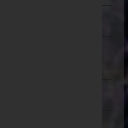
Schärding
Steyr-Land
Steyr(Stadt)
Urfahr-Umgebung
Vöcklabruck
Wels-Land
Wels(Stadt)
Salzburg
Steiermark
Tirol
Vorarlberg
Wien