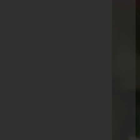
Aktuelle Todesfälle
Waltraud Längle
Hildetraud Vonier
Maria Summer
Helene Arlanch
Emma Senekowitsch
Eugen Niederländer
Elisabeth Kräutler
Rosemarie Mittelberger
Laszlo Dancso
Madlen Wagner-Marte
Helmut Sandholzer