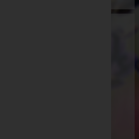
Ammann Bestattung GmbH
Feldkirch, Vorarlberg
E-Mail:
office@bestattung-ammann.at
Hohenems
Kaiser-Josef-Straße 20, 6845 Hohenems
Rankweil
Splügenweg 1, 6830 Rankweil
Götzis
St.-Ulrich-Straße 2, 6840 Götzis